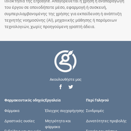
ιδιοκτησία της Ergobyte. Απαγορεύεται η χρήση ή αναπαραγωγή
του έργου σε οποιοδήποτε μέσο, εφαρμογή ή συσκευή,
συμπεριλαμβανομένης της χρήσης για εκπαίδευση ή ανάπτυξη
τεχνητής νοημοσύνης (AI), μηχανικής μάθησης ή παρόμοιων
τεχνολογιών, χωρίς προηγούμενη γραπτή άδεια.
Ακουλουθήστε μας
Φαρμακευτικός οδηγός
Εργαλεία
Περί Γαληνού
Φάρμακα
Έλεγχος συγχορήγησης
Συνδρομές
Δραστικές ουσίες
Μητρότητα και
Δυνατότητες προβολής
φάρμακα