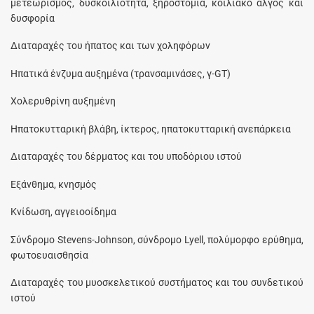
μετεωρισμός, δυσκοιλιότητα, ξηροστομία, κοιλιακό άλγος και
δυσφορία
Διαταραχές του ήπατος και των χοληφόρων
Ηπατικά ένζυμα αυξημένα (τρανσαμινάσες, γ-GT)
Χολερυθρίνη αυξημένη
Ηπατοκυτταρική βλάβη, ίκτερος, ηπατοκυτταρική ανεπάρκεια
Διαταραχές του δέρματος και του υποδόριου ιστού
Εξάνθημα, κνησμός
Κνίδωση, αγγειοοίδημα
Σύνδρομο Stevens-Johnson, σύνδρομο Lyell, πολύμορφο ερύθημα,
φωτοευαισθησία
Διαταραχές του μυοσκελετικού συστήματος και του συνδετικού
ιστού