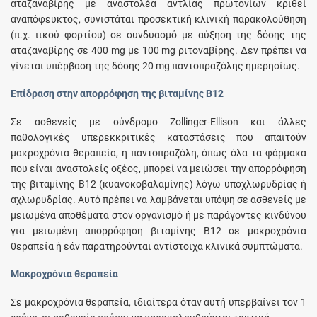
αταζαναβίρης με αναστολέα αντλίας πρωτονίων κριθεί
αναπόφευκτος, συνιστάται προσεκτική κλινική παρακολούθηση
(π.χ. ιικού φορτίου) σε συνδυασμό με αύξηση της δόσης της
αταζαναβίρης σε 400 mg με 100 mg ριτοναβίρης. Δεν πρέπει να
γίνεται υπέρβαση της δόσης 20 mg παντοπραζόλης ημερησίως.
Επίδραση στην απορρόφηση της βιταμίνης Β12
Σε ασθενείς με σύνδρομο Zollinger-Ellison και άλλες
παθολογικές υπερεκκριτικές καταστάσεις που απαιτούν
μακροχρόνια θεραπεία, η παντοπραζόλη, όπως όλα τα φάρμακα
που είναι αναστολείς οξέος, μπορεί να μειώσει την απορρόφηση
της βιταμίνης Β12 (κυανοκοβαλαμίνης) λόγω υποχλωρυδρίας ή
αχλωρυδρίας. Αυτό πρέπει να λαμβάνεται υπόψη σε ασθενείς με
μειωμένα αποθέματα στον οργανισμό ή με παράγοντες κινδύνου
για μειωμένη απορρόφηση βιταμίνης Β12 σε μακροχρόνια
θεραπεία ή εάν παρατηρούνται αντίστοιχα κλινικά συμπτώματα.
Μακροχρόνια θεραπεία
Σε μακροχρόνια θεραπεία, ιδιαίτερα όταν αυτή υπερβαίνει τον 1