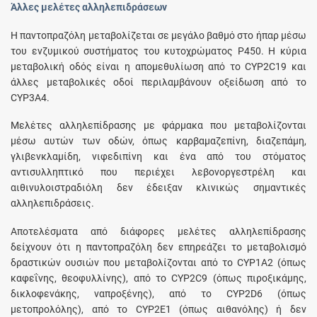
Άλλες μελέτες αλληλεπιδράσεων
Η παντοπραζόλη μεταβολίζεται σε μεγάλο βαθμό στο ήπαρ μέσω
του ενζυμικού συστήματος του κυτοχρώματος P450. Η κύρια
μεταβολική οδός είναι η απομεθυλίωση από το CYP2C19 και
άλλες μεταβολικές οδοί περιλαμβάνουν οξείδωση από το
CYP3A4.
Μελέτες αλληλεπίδρασης με φάρμακα που μεταβολίζονται
μέσω αυτών των οδών, όπως καρβαμαζεπίνη, διαζεπάμη,
γλιβενκλαμίδη, νιφεδιπίνη και ένα από του στόματος
αντισυλληπτικό που περιέχει λεβονοργεστρέλη και
αιθινυλοιστραδιόλη δεν έδειξαν κλινικώς σημαντικές
αλληλεπιδράσεις.
Αποτελέσματα από διάφορες μελέτες αλληλεπίδρασης
δείχνουν ότι η παντοπραζόλη δεν επηρεάζει το μεταβολισμό
δραστικών ουσιών που μεταβολίζονται από το CYP1A2 (όπως
καφεΐνης, θεοφυλλίνης), από το CYP2C9 (όπως πιροξικάμης,
δικλοφενάκης, ναπροξένης), από το CYP2D6 (όπως
μετοπρολόλης), από το CYP2E1 (όπως αιθανόλης) ή δεν