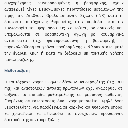
συγχορήγησης φαινπροκουμόνης ή βαρφαρίνης, έχουν
αναφερθεί λίγες μεμονωμένες περιπτώσεις μεταβολών της
τιμής της Διεθνούς Ομαλοποιημένης Σχέσης (INR) κατά τη
διάρκεια ταυτόχρονης θεραπείας, στην περίοδο μετά την
κυκλοφορία του φαρμάκου. Ως εκ τούτου, σε ασθενείς που
υποβάλλονται σε θεραπευτική αγωγή με κουμαρινικά
αντιπηκτικά (π.χ. φαινπροκουμόνη ή βαρφαρίνη), η
παρακολούθηση του χρόνου προθρομβίνης / INR συνιστάται μετά
την έναρξη, λήξη ή κατά τη διάρκεια μη τακτικής χρήσης
παντοπραζόλης.
Μεθοτρεξάτη
Η ταυτόχρονη χρήση υψηλών δόσεων μεθοτρεξάτης (π.χ. 300
mg) και αναστολέων αντλίας πρωτονίων έχει αναφερθεί ότι
αυξάνει τα επίπεδα μεθοτρεξάτης σε μερικούς ασθενείς.
Επομένως σε καταστάσεις όπου χρησιμοποιείται υψηλή δόση
μεθοτρεξάτης, για παράδειγμα σε καρκίνο και ψωρίαση, μπορεί
να χρειάζεται να εξετασθεί το ενδεχόμενο προσωρινής
διακοπής της παντοπραζόλης.