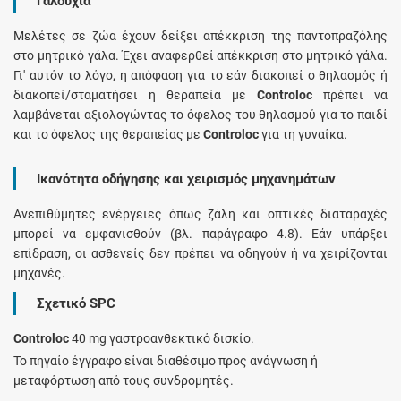
Γαλουχία
Μελέτες σε ζώα έχουν δείξει απέκκριση της παντοπραζόλης
στο μητρικό γάλα. Έχει αναφερθεί απέκκριση στο μητρικό γάλα.
Γι' αυτόν το λόγο, η απόφαση για το εάν διακοπεί ο θηλασμός ή
διακοπεί/σταματήσει η θεραπεία με
Controloc
πρέπει να
λαμβάνεται αξιολογώντας το όφελος του θηλασμού για το παιδί
και το όφελος της θεραπείας με
Controloc
για τη γυναίκα.
Ικανότητα οδήγησης και χειρισμός μηχανημάτων
Ανεπιθύμητες ενέργειες όπως ζάλη και οπτικές διαταραχές
μπορεί να εμφανισθούν (βλ. παράγραφο 4.8). Εάν υπάρξει
επίδραση, οι ασθενείς δεν πρέπει να οδηγούν ή να χειρίζονται
μηχανές.
Σχετικό SPC
Controloc
40 mg γαστροανθεκτικό δισκίο.
Το πηγαίο έγγραφο είναι διαθέσιμο προς ανάγνωση ή
μεταφόρτωση από τους συνδρομητές.