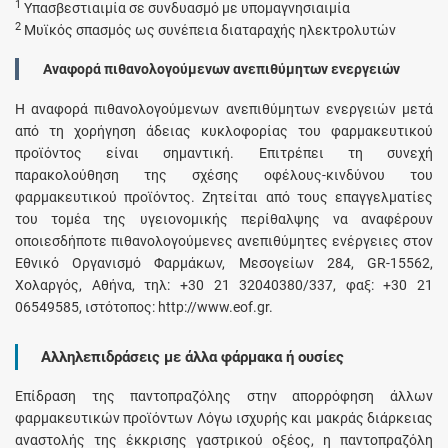
1
Υπασβεστιαιμία σε συνδυασμό με υπομαγνησιαιμία
2
Μυϊκός σπασμός ως συνέπεια διαταραχής ηλεκτρολυτών
Αναφορά πιθανολογούμενων ανεπιθύμητων ενεργειών
Η αναφορά πιθανολογούμενων ανεπιθύμητων ενεργειών μετά
από τη χορήγηση άδειας κυκλοφορίας του φαρμακευτικού
προϊόντος είναι σημαντική. Επιτρέπει τη συνεχή
παρακολούθηση της σχέσης οφέλους-κινδύνου του
φαρμακευτικού προϊόντος. Ζητείται από τους επαγγελματίες
του τομέα της υγειονομικής περίθαλψης να αναφέρουν
οποιεσδήποτε πιθανολογούμενες ανεπιθύμητες ενέργειες στον
Εθνικό Οργανισμό Φαρμάκων, Μεσογείων 284, GR-15562,
Χολαργός, Αθήνα, τηλ: +30 21 32040380/337, φαξ: +30 21
06549585, ιστότοπος: http://www.eof.gr.
Αλληλεπιδράσεις με άλλα φάρμακα ή ουσίες
Επίδραση της παντοπραζόλης στην απορρόφηση άλλων
φαρμακευτικών προϊόντων Λόγω ισχυρής και μακράς διάρκειας
αναστολής της έκκρισης γαστρικού οξέος, η παντοπραζόλη