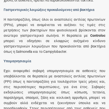
χρόνο, οι ασθενείς πρέπει να παρακολουθούνται τακτικά.
Γαστρεντερικές λοιμώξεις προκαλούμενες από βακτήρια
Η παντοπραζόλη, όπως όλοι οι αναστολείς αντλίας πρωτονίων
(PPIs), μπορεί να αναμένεται να αυξάνει τις τιμές στις
μετρήσεις των βακτηρίων που φυσιολογικά βρίσκονται στον
ανώτερο γαστρεντερικό σωλήνα. Η θεραπεία με
Controloc
μπορεί να οδηγήσει σε ελαφρώς αυξημένο κίνδυνο
γαστρεντερικών λοιμώξεων που προκαλούνται από βακτήρια
όπως η Salmonella και το Campylobacter.
Υπομαγνησιαιμία
Έχει αναφερθεί σοβαρή υπομαγνησιαιμία σε ασθενείς που
υποβάλλονται σε θεραπεία με αναστολείς αντλίας πρωτονίων
(PPI) όπως η παντοπραζόλη για τουλάχιστον τρείς μήνες και,
στις περισσότερες περιπτώσεις, για ένα έτος. Σοβαρές
εκδηλώσεις υπομαγνησιαιμίας όπως κόπωση, τετανία,
παραλήρημα, σπασμοί, ζάλη και κοιλιακή αρρυθμία, μπορεί να
συμβούν αλλά ενδέχεται να ξεκινήσουν ύπουλα και να
παραβλεφθούν. Στους περισσότερους από τους ασθενείς που