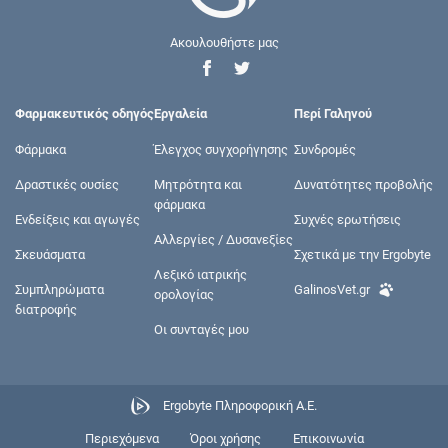
Ακουλουθήστε μας
Φαρμακευτικός οδηγός
Εργαλεία
Περί Γαληνού
Φάρμακα
Έλεγχος συγχορήγησης
Συνδρομές
Δραστικές ουσίες
Μητρότητα και
Δυνατότητες προβολής
φάρμακα
Ενδείξεις και αγωγές
Συχνές ερωτήσεις
Αλλεργίες / Δυσανεξίες
Σκευάσματα
Σχετικά με την Ergobyte
Λεξικό ιατρικής
Συμπληρώματα
GalinosVet.gr
ορολογίας
διατροφής
Οι συνταγές μου
Ergobyte Πληροφορική Α.Ε.
Περιεχόμενα
Όροι χρήσης
Επικοινωνία