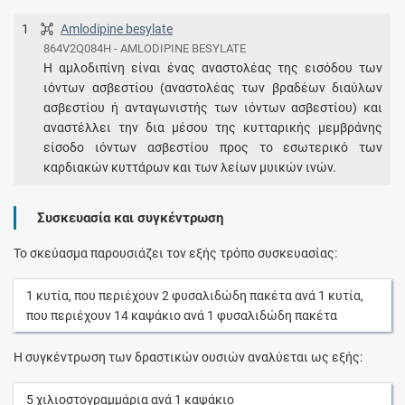
1
Amlodipine besylate
864V2Q084H - AMLODIPINE BESYLATE
Η αμλοδιπίνη είναι ένας αναστολέας της εισόδου των
ιόντων ασβεστίου (αναστολέας των βραδέων διαύλων
ασβεστίου ή ανταγωνιστής των ιόντων ασβεστίου) και
αναστέλλει την δια μέσου της κυτταρικής μεμβράνης
είσοδο ιόντων ασβεστίου προς το εσωτερικό των
καρδιακών κυττάρων και των λείων μυικών ινών.
Συσκευασία και συγκέντρωση
Το σκεύασμα παρουσιάζει τον εξής τρόπο συσκευασίας:
1
κυτία
, που περιέχουν
2
φυσαλιδώδη πακέτα
ανά
1
κυτία
,
που περιέχουν
14
καψάκιο
ανά
1
φυσαλιδώδη πακέτα
Η συγκέντρωση των δραστικών ουσιών αναλύεται ως εξής:
5
χιλιοστογραμμάρια
ανά
1
καψάκιο