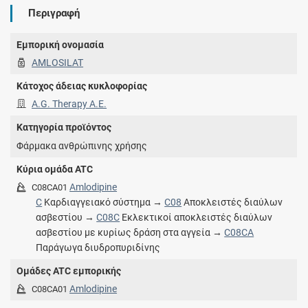
Περιγραφή
Εμπορική ονομασία
AMLOSILAT
Κάτοχος άδειας κυκλοφορίας
A.G. Therapy Α.Ε.
Κατηγορία προϊόντος
Φάρμακα ανθρώπινης χρήσης
Κύρια ομάδα ATC
Amlodipine
C08CA01
C
Καρδιαγγειακό σύστημα →
C08
Αποκλειστές διαύλων
ασβεστίου →
C08C
Εκλεκτικοί αποκλειστές διαύλων
ασβεστίου με κυρίως δράση στα αγγεία →
C08CA
Παράγωγα διυδροπυριδίνης
Ομάδες ATC εμπορικής
Amlodipine
C08CA01