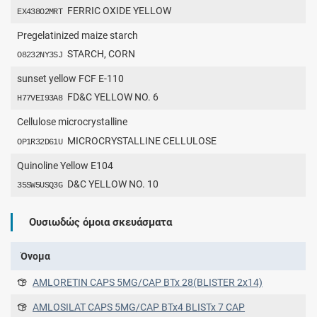
FERRIC OXIDE YELLOW
EX438O2MRT
Pregelatinized maize starch
STARCH, CORN
O8232NY3SJ
sunset yellow FCF E-110
FD&C YELLOW NO. 6
H77VEI93A8
Cellulose microcrystalline
MICROCRYSTALLINE CELLULOSE
OP1R32D61U
Quinoline Yellow Ε104
D&C YELLOW NO. 10
35SW5USQ3G
Ουσιωδώς όμοια σκευάσματα
Όνομα
AMLORETIN CAPS 5MG/CAP BTx 28(BLISTER 2x14)
AMLOSILAT CAPS 5MG/CAP BTx4 BLISTx 7 CAP