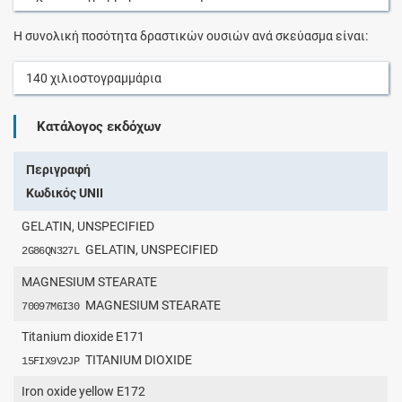
Η συνολική ποσότητα δραστικών ουσιών ανά σκεύασμα είναι:
140
χιλιοστογραμμάρια
Κατάλογος εκδόχων
Περιγραφή
Κωδικός UNII
GELATIN, UNSPECIFIED
GELATIN, UNSPECIFIED
2G86QN327L
MAGNESIUM STEARATE
MAGNESIUM STEARATE
70097M6I30
Titanium dioxide E171
TITANIUM DIOXIDE
15FIX9V2JP
Iron oxide yellow E172