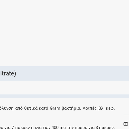
Ελέγξτε την αγωγή σας για αντενδείξεις και
αλληλεπιδράσεις μεταξύ των φαρμάκων
Οι συνταγές μου
Αποθηκεύστε τις συνταγές σας και
μοιραστείτε τις εύκολα και με ασφάλεια
trate)
Μητρότητα και φάρμακα
Ενημερωθείτε για την ασφάλεια χορήγησης
όλυνση από θετικά κατά Gram βακτήρια. Λοιπές βλ. κεφ.
ενός φαρμάκου κατά τη διάρκεια της
εγκυμοσύνης ή του θηλασμού
α για 7 ημέρες ή ένα των 400 mg την ημέρα για 3 ημέρες.