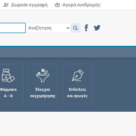
Δωρεάν εγγραφή
Αγορά συνδρομής
Φάρμακα
Έλεγχος
Ενδείξεις
Α - Ω
συγχορήγησης
και αγωγές