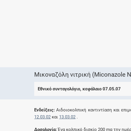
Μικοναζόλη νιτρική (Miconazole Ni
Εθνικό συνταγολόγιο, κεφάλαιο 07.05.07
Eνδείξεις:
Αιδοιοκολπική καντιντίαση και επιμ
12.03.02
και
13.03.02
.
Δοσολογία:
Ένα κολπικό δισκίο 200 mg την ημέρ