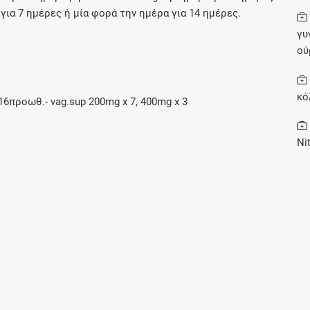
ια 7 ημέρες ή μία φορά την ημέρα για 14 ημέρες.
γυ
Συνδρομές
ού
Μάθετε περισσότερα για τα οφέλη και τις
επιπλέον παροχές των συνδρομητικών
κό
 16προωθ.- vag.sup 200mg x 7, 400mg x 3
προγραμμάτων
Ni
Ενδείξεις και αγωγές
Βρείτε θεραπευτικές ενδείξεις και αγωγές για
νόσους, συμπτώματα και ιατρικές πράξεις
Γνωρίζατε ότι...