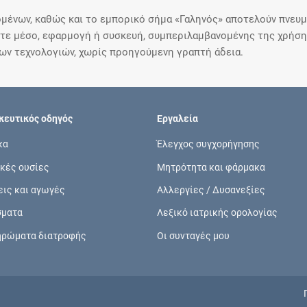
μένων, καθώς και το εμπορικό σήμα «Γαληνός» αποτελούν πνευμα
ε μέσο, εφαρμογή ή συσκευή, συμπεριλαμβανομένης της χρήσης
ιων τεχνολογιών, χωρίς προηγούμενη γραπτή άδεια.
ευτικός οδηγός
Εργαλεία
κα
Έλεγχος συγχορήγησης
κές ουσίες
Μητρότητα και φάρμακα
εις και αγωγές
Αλλεργίες / Δυσανεξίες
σματα
Λεξικό ιατρικής ορολογίας
ηρώματα διατροφής
Οι συνταγές μου