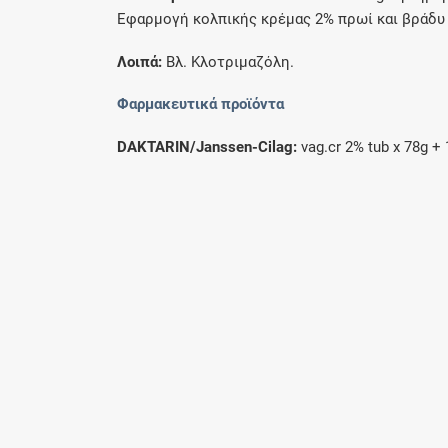
Eφαρμογή κολπικής κρέμας 2% πρωί και βράδυ γ
Λοιπά:
Bλ. Kλοτριμαζόλη.
Φαρμακευτικά προϊόντα
DAKTARIN/Janssen-Cilag:
vag.cr 2% tub x 78g +