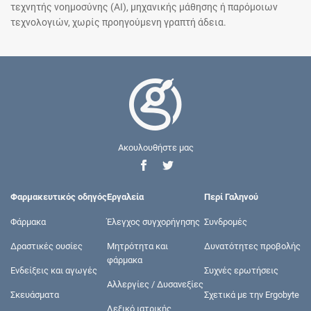
τεχνητής νοημοσύνης (AI), μηχανικής μάθησης ή παρόμοιων
τεχνολογιών, χωρίς προηγούμενη γραπτή άδεια.
Ακουλουθήστε μας
Φαρμακευτικός οδηγός
Εργαλεία
Περί Γαληνού
Φάρμακα
Έλεγχος συγχορήγησης
Συνδρομές
Δραστικές ουσίες
Μητρότητα και
Δυνατότητες προβολής
φάρμακα
Ενδείξεις και αγωγές
Συχνές ερωτήσεις
Αλλεργίες / Δυσανεξίες
Σκευάσματα
Σχετικά με την Ergobyte
Λεξικό ιατρικής