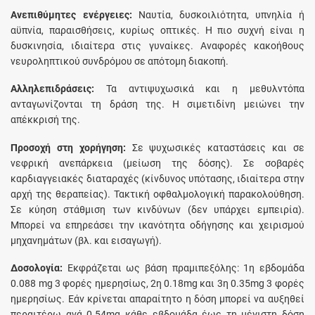
Ανεπιθύμητες ενέργειες:
Ναυτία, δυσκοιλιότητα, υπνηλία ή
αϋπνία, παραισθήσεις, κυρίως οπτικές. Η πιο συχνή είναι η
δυσκινησία, ιδιαίτερα στις γυναίκες. Αναφορές κακοήθους
νευροληπτικού συνδρόμου σε απότομη διακοπή.
Αλληλεπιδράσεις:
Τα αντιψυχωσικά και η μεθυλντόπα
ανταγωνίζονται τη δράση της. Η σιμετιδίνη μειώνει την
απέκκρισή της.
Προσοχή στη χορήγηση:
Σε ψυχωσικές καταστάσεις και σε
νεφρική ανεπάρκεια (μείωση της δόσης). Σε σοβαρές
καρδιαγγειακές διαταραχές (κίνδυνος υπότασης, ιδιαίτερα στην
αρχή της θεραπείας). Τακτική οφθαλμολογική παρακολούθηση.
Σε κύηση στάθμιση των κινδύνων (δεν υπάρχει εμπειρία).
Μπορεί να επηρεάσει την ικανότητα οδήγησης και χειρισμού
μηχανημάτων (βλ. και εισαγωγή).
Δοσολογία:
Εκφράζεται ως βάση πραμιπεξόλης: 1η εβδομάδα
0.088 mg 3 φορές ημερησίως, 2η 0.18mg και 3η 0.35mg 3 φορές
ημερησίως. Εάν κρίνεται απαραίτητο η δόση μπορεί να αυξηθεί
περαιτέρω ανά 0.54mg κάθε εβδομάδα έως τη μέγιστη δόση