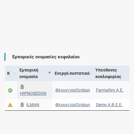
Εμπορικές ονομασίες κεφαλαίου
Εμπορική
Υπεύθυνος
Κ
Ενεργά συστατικά
ονομασία
κυκλοφορίας
Φλουνιτραζεπάμη
FarmaSyn Α.Ε.
HIPNOSEDON
ILMAN
Φλουνιτραζεπάμη
Demo Α.Β.Ε.Ε.