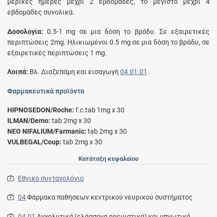
μερικές ημέρες μέχρι 2 εβδομάδες, το μέγιστο μέχρι 4
εβδομάδες συνολικά.
Δοσολογία:
0.5-1 mg σε μια δόση το βράδυ. Σε εξαιρετικές
περιπτώσεις 2mg. Ηλικιωμένοι 0.5 mg σε μια δόση το βράδυ, σε
εξαιρετικές περιπτώσεις 1 mg.
Λοιπά:
Bλ. Διαζεπάμη και εισαγωγή
04.01.01
.
Φαρμακευτικά προϊόντα
HIPNOSEDON/Roche:
f.c.tab 1mg x 30
ILMAN/Demo:
tab 2mg x 30
NEO NIFALIUM/Farmanic:
tab 2mg x 30
VULBEGAL/Coup:
tab 2mg x 30
Κατάταξη κεφαλαίου
Εθνικό συνταγολόγιο
04
Φάρμακα παθήσεων κεντρικού νευρικού συστήματος
04.01
Αγχολυτικά (ελάσσονα ηρεμιστικά) και υπνωτικά