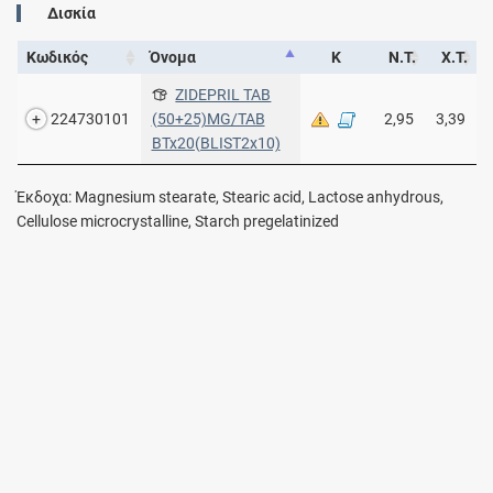
Δισκία
Κωδικός
Όνομα
Κ
Ν.Τ.
Χ.Τ.
ZIDEPRIL TAB
224730101
(50+25)MG/TAB
2,95
3,39
BTx20(BLIST2x10)
Έκδοχα: Magnesium stearate, Stearic acid, Lactose anhydrous,
Cellulose microcrystalline, Starch pregelatinized