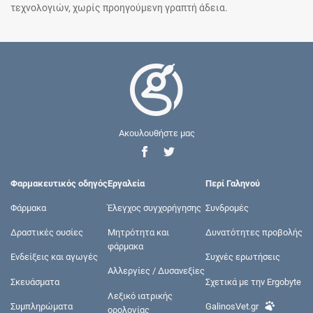
τεχνολογιών, χωρίς προηγούμενη γραπτή άδεια.
Ακουλουθήστε μας
Φαρμακευτικός οδηγός
Εργαλεία
Περί Γαληνού
Φάρμακα
Έλεγχος συγχορήγησης
Συνδρομές
Δραστικές ουσίες
Μητρότητα και
Δυνατότητες προβολής
φάρμακα
Ενδείξεις και αγωγές
Συχνές ερωτήσεις
Αλλεργίες / Δυσανεξίες
Σκευάσματα
Σχετικά με την Ergobyte
Λεξικό ιατρικής
Συμπληρώματα
GalinosVet.gr
ορολογίας