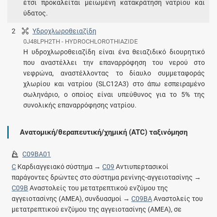
έτσι προκαλείται μειωμένη κατακράτηση νατρίου και
ύδατος.
2
Υδροχλωροθειαζίδη
0J48LPH2TH - HYDROCHLOROTHIAZIDE
Η υδροχλωροθειαζίδη είναι ένα θειαζιδικό διουρητικό
που αναστέλλει την επαναρρόφηση του νερού στο
νεφρώνα, αναστέλλοντας το δίαυλο συμμεταφοράς
χλωρίου και νατρίου (SLC12A3) στο άπω εσπειραμένο
σωληνάριο, ο οποίος είναι υπεύθυνος για το 5% της
συνολικής επαναρρόφησης νατρίου.
Ανατομική/θεραπευτική/χημική (ATC) ταξινόμηση
C09BA01
C
Καρδιαγγειακό σύστημα →
C09
Αντιυπερτασικοί
παράγοντες δρώντες στο σύστημα ρενίνης-αγγειοτασίνης →
C09B
Αναστολείς του μετατρεπτικού ενζύμου της
αγγειοτασίνης (ΑΜΕΑ), συνδυασμοί →
C09BA
Αναστολείς του
μετατρεπτικού ενζύμου της αγγειοτασίνης (ΑΜΕΑ), σε