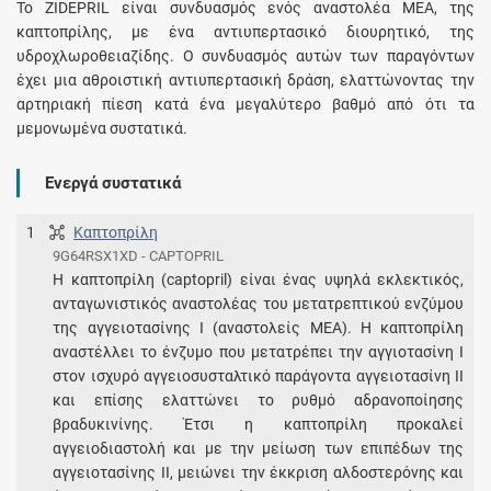
Το ZIDEPRIL είναι συνδυασμός ενός αναστολέα ΜΕΑ, της
καπτοπρίλης, με ένα αντιυπερτασικό διουρητικό, της
υδροχλωροθειαζίδης. Ο συνδυασμός αυτών των παραγόντων
έχει μια αθροιστική αντιυπερτασική δράση, ελαττώνοντας την
αρτηριακή πίεση κατά ένα μεγαλύτερο βαθμό από ότι τα
μεμονωμένα συστατικά.
Ενεργά συστατικά
1
Καπτοπρίλη
9G64RSX1XD - CAPTOPRIL
Η καπτοπρίλη (captopril) είναι ένας υψηλά εκλεκτικός,
ανταγωνιστικός αναστολέας του μετατρεπτικού ενζύμου
της αγγειοτασίνης Ι (αναστολείς ΜΕΑ). Η καπτοπρίλη
αναστέλλει το ένζυμο που μετατρέπει την αγγιοτασίνη Ι
στον ισχυρό αγγειοσυσταλτικό παράγοντα αγγειοτασίνη ΙΙ
και επίσης ελαττώνει το ρυθμό αδρανοποίησης
βραδυκινίνης. Έτσι η καπτοπρίλη προκαλεί
αγγειοδιαστολή και με την μείωση των επιπέδων της
αγγειοτασίνης ΙΙ, μειώνει την έκκριση αλδοστερόνης και