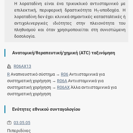
Η λοραταδίνη είναι ένα τρικυκλικό αντιισταμινικό με
επιλεκτική, περιφερική δραστικότητα H
-υποδοχέα. Η
1
λοραταδίνη δεν έχει κλινικά σημαντικές κατασταλτικές ή
αντιχολινεργικές ιδιότητες στην πλειονότητα του
πληθυσμού και όταν χρησιμοποιείται στη συνιστώμενη
δοσολογία.
Ανατομική/θεραπευτική/χημική (ATC) ταξινόμηση
R06AX13
R
Αναπνευστικό σύστημα →
R06
Αντιισταμινικά για
συστηματική χορήγηση →
R06A
Αντιισταμινικά για
συστηματική χορήγηση →
R06AX
Άλλα αντιισταμινικά για
συστηματική χορήγηση
Ενότητες εθνικού συνταγολογίου
03.05.05
Πιπεριδίνες