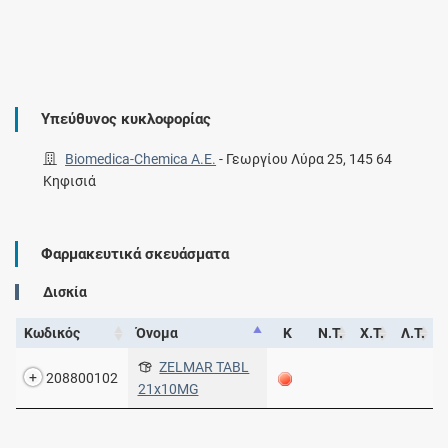
Υπεύθυνος κυκλοφορίας
Biomedica-Chemica Α.Ε.
-
Γεωργίου Λύρα 25, 145 64
Κηφισιά
Φαρμακευτικά σκευάσματα
Δισκία
Κωδικός
Όνομα
Κ
Ν.Τ.
Χ.Τ.
Λ.Τ.
ZELMAR TABL
208800102
21x10MG