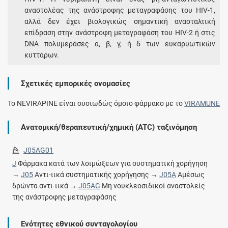
αναστολέας της ανάστροφης μεταγραφάσης του HIV-1,
αλλά δεν έχει βιολογικώς σημαντική ανασταλτική
επίδραση στην ανάστροφη μεταγραφάση του HIV-2 ή στις
DNA πολυμεράσες α, β, γ, ή δ των ευκαρυωτικών
κυττάρων.
Σχετικές εμπορικές ονομασίες
To NEVIRAPINE είναι ουσιωδώς όμοιο φάρμακο με το
VIRAMUNE
Ανατομική/θεραπευτική/χημική (ATC) ταξινόμηση
J05AG01
J
Φάρμακα κατά των λοιμώξεων για συστηματική χορήγηση
→
J05
Αντι-ιικά συστηματικής χορήγησης →
J05A
Αμέσως
δρώντα αντι-ιικά →
J05AG
Μη νουκλεοσιδικοί αναστολείς
της ανάστροφης μεταγραφάσης
Ενότητες εθνικού συνταγολογίου