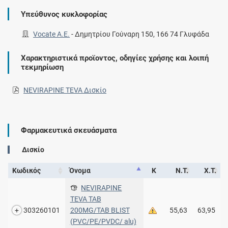
Υπεύθυνος κυκλοφορίας
Vocate Α.Ε.
-
Δημητρίου Γούναρη 150, 166 74 Γλυφάδα
Χαρακτηριστικά προϊοντος, οδηγίες χρήσης και λοιπή
τεκμηρίωση
NEVIRAPINE TEVA Δισκίο
Φαρμακευτικά σκευάσματα
Δισκίο
Κωδικός
Όνομα
Κ
Ν.Τ.
Χ.Τ.
NEVIRAPINE
TEVA TAB
303260101
200MG/TAB BLIST
55,63
63,95
(PVC/PE/PVDC/ alu)