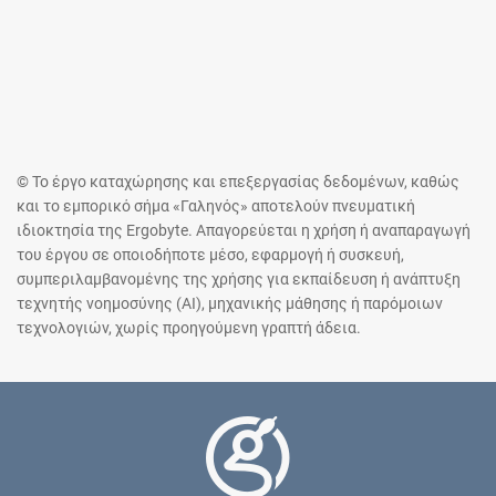
© Το έργο καταχώρησης και επεξεργασίας δεδομένων, καθώς
και το εμπορικό σήμα «Γαληνός» αποτελούν πνευματική
ιδιοκτησία της Ergobyte. Απαγορεύεται η χρήση ή αναπαραγωγή
του έργου σε οποιοδήποτε μέσο, εφαρμογή ή συσκευή,
συμπεριλαμβανομένης της χρήσης για εκπαίδευση ή ανάπτυξη
τεχνητής νοημοσύνης (AI), μηχανικής μάθησης ή παρόμοιων
τεχνολογιών, χωρίς προηγούμενη γραπτή άδεια.