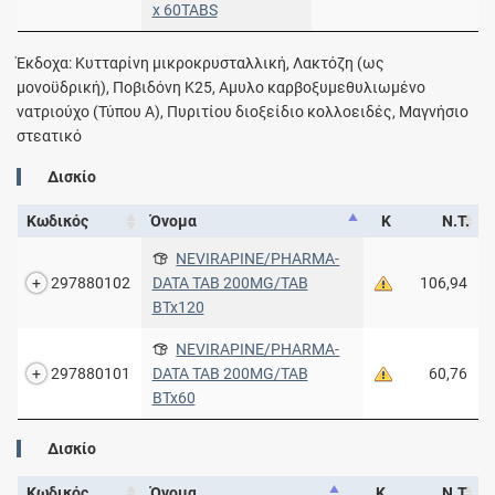
x 60TABS
Έκδοχα: Κυτταρίνη μικροκρυσταλλική, Λακτόζη (ως
μονοϋδρική), Ποβιδόνη Κ25, Αμυλο καρβοξυμεθυλιωμένο
νατριούχο (Τύπου Α), Πυριτίου διοξείδιο κολλοειδές, Μαγνήσιο
στεατικό
Δισκίο
Κωδικός
Όνομα
Κ
Ν.Τ.
NEVIRAPINE/PHARMA-
297880102
DATA TAB 200MG/TAB
106,94
BTx120
NEVIRAPINE/PHARMA-
297880101
DATA TAB 200MG/TAB
60,76
BTx60
Δισκίο
Κωδικός
Όνομα
Κ
Ν.Τ.