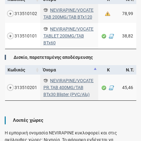
NEVIRAPINE/VOCATE
313510102
78,99
TAB 200MG/TAB BTx120
NEVIRAPINE/VOCATE
313510101
TABLET 200MG/TAB
38,82
BTx60
Δισκίο, παρατεταμένης αποδέσμευσης
Κωδικός
Όνομα
Κ
Ν.Τ.
NEVIRAPINE/VOCATE
313510201
PR.TAB 400MG/TAB
45,46
BTx30 Blister (PVC/Alu)
Λοιπές χώρες
Η εμπορική ονομασία NEVIRAPINE κυκλοφορεί και στις
ακόλουθες χώρες: Νιγηρία. Το φάρμακο ενδέχεται να