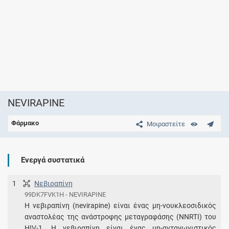
NEVIRAPINE
Φάρμακο
Μοιραστείτε
Ενεργά συστατικά
1
Νεβιραπίνη
99DK7FVK1H - NEVIRAPINE
Η νεβιραπίνη (nevirapine) είναι ένας μη-νουκλεοσιδικός
αναστολέας της ανάστροφης μεταγραφάσης (NNRTI) του
HIV-1. Η νεβιραπίνη είναι ένας μη-ανταγωνιστικός