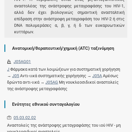
αναστολέας της ανάστροφης μεταγραφάσης του HIV-1,
αλλά δεν έχει βιολογικώς σημαντική ανασταλτική
επίδραση στην ανάστροφη μεταγραφάση του HIV-2 ή στις
DNA πολυμεράσες α, β, γ, ή δ των ευκαρυωτικών
κυττάρων.
Ανατομική/θεραπευτική/χημική (ATC) ταξινόμηση
J05AG01
J
Φάρμακα κατά των λοιμώξεων για συστηματική χορήγηση
→
J05
Αντι-ιικά συστηματικής χορήγησης →
J05A
Αμέσως
δρώντα αντι-ιικά →
J05AG
Μη νουκλεοσιδικοί αναστολείς
της ανάστροφης μεταγραφάσης
Ενότητες εθνικού συνταγολογίου
05.03.02.02
Αναστολείς της ανάστροφης μεταγραφάσης του ιού HIV - μη
νουκλεοσιδικοί αναστολείς