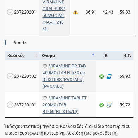
VIRAMUNE
ORAL.SUSP
237220201
36,91
42,43
59,83
50MG/5ML
ΦΙΑΛΗ 240
ML
Δισκία
Κωδικός
Όνομα
Κ
Ν.Τ.
VIRAMUNE PR.TAB
400MG/TAB BTx30 σε
237220502
69,93
BLISTERS (PVC/ALU)
(PVC/ALU)
VIRAMUNE TABLET
237220101
200MG/TAB
59,72
BTx60(BLIST6x10)
Έκδοχα: Στεατικό μαγνήσιο, Κολλοειδές διοξείδιο του πυριτίου,
Μικροκρυσταλλική κυτταρίνη, Λακτόζη (ως μονοϋδρική),