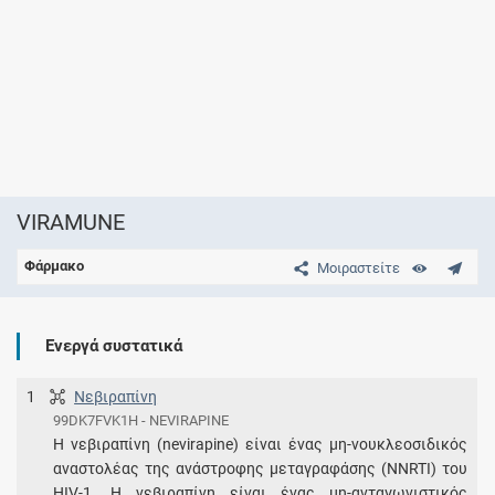
VIRAMUNE
Φάρμακο
Μοιραστείτε
Ενεργά συστατικά
1
Νεβιραπίνη
99DK7FVK1H - NEVIRAPINE
Η νεβιραπίνη (nevirapine) είναι ένας μη-νουκλεοσιδικός
αναστολέας της ανάστροφης μεταγραφάσης (NNRTI) του
HIV-1. Η νεβιραπίνη είναι ένας μη-ανταγωνιστικός