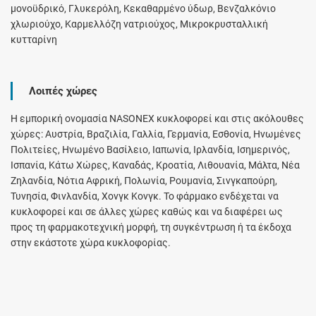
μονοϋδρικό, Γλυκερόλη, Κεκαθαρμένο ύδωρ, Βενζαλκόνιο
χλωριούχο, Καρμελλόζη νατριούχος, Μικροκρυσταλλική
κυτταρίνη
Λοιπές χώρες
Η εμπορική ονομασία NASONEX κυκλοφορεί και στις ακόλουθες
χώρες: Αυστρία, Βραζιλία, Γαλλία, Γερμανία, Εσθονία, Ηνωμένες
Πολιτείες, Ηνωμένο Βασίλειο, Ιαπωνία, Ιρλανδία, Ισημερινός,
Ισπανία, Κάτω Χώρες, Καναδάς, Κροατία, Λιθουανία, Μάλτα, Νέα
Ζηλανδία, Νότια Αφρική, Πολωνία, Ρουμανία, Σινγκαπούρη,
Τυνησία, Φινλανδία, Χονγκ Κονγκ. Το φάρμακο ενδέχεται να
κυκλοφορεί και σε άλλες χώρες καθώς και να διαφέρει ως
προς τη φαρμακοτεχνική μορφή, τη συγκέντρωση ή τα έκδοχα
στην εκάστοτε χώρα κυκλοφορίας.