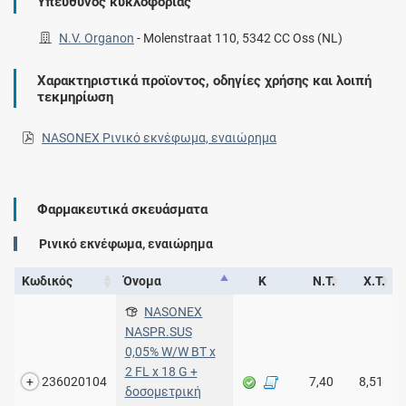
Υπεύθυνος κυκλοφορίας
N.V. Organon
-
Molenstraat 110, 5342 CC Oss (NL)
Χαρακτηριστικά προϊοντος, οδηγίες χρήσης και λοιπή
τεκμηρίωση
NASONEX Ρινικό εκνέφωμα, εναιώρημα
Φαρμακευτικά σκευάσματα
Ρινικό εκνέφωμα, εναιώρημα
Κωδικός
Όνομα
Κ
Ν.Τ.
Χ.Τ.
NASONEX
NASPR.SUS
0,05% W/W BT x
2 FL x 18 G +
236020104
7,40
8,51
δοσομετρική