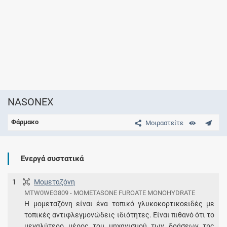
NASONEX
Φάρμακο
Μοιραστείτε
Ενεργά συστατικά
1
Μομεταζόνη
MTW0WEG809 - MOMETASONE FUROATE MONOHYDRATE
Η μομεταζόνη είναι ένα τοπικό γλυκοκορτικοειδές με
τοπικές αντιφλεγμονώδεις ιδιότητες. Είναι πιθανό ότι το
μεγαλύτερο μέρος του μηχανισμού των δράσεων της