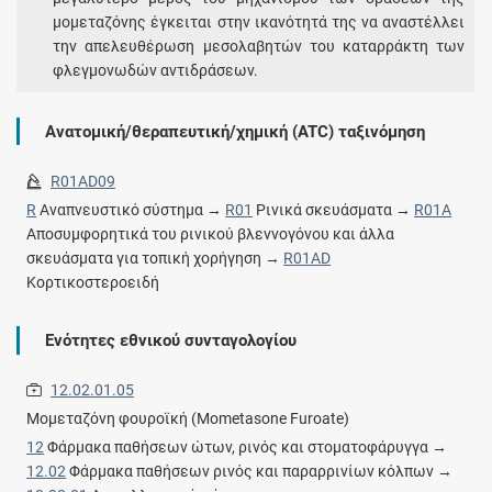
μομεταζόνης έγκειται στην ικανότητά της να αναστέλλει
την απελευθέρωση μεσολαβητών του καταρράκτη των
φλεγμονωδών αντιδράσεων.
Ανατομική/θεραπευτική/χημική (ATC) ταξινόμηση
R01AD09
R
Αναπνευστικό σύστημα →
R01
Ρινικά σκευάσματα →
R01A
Αποσυμφορητικά του ρινικού βλεννογόνου και άλλα
σκευάσματα για τοπική χορήγηση →
R01AD
Κορτικοστεροειδή
Ενότητες εθνικού συνταγολογίου
12.02.01.05
Μομεταζόνη φουροϊκή (Mometasone Furoate)
12
Φάρμακα παθήσεων ώτων, ρινός και στοματοφάρυγγα →
12.02
Φάρμακα παθήσεων ρινός και παραρρινίων κόλπων →