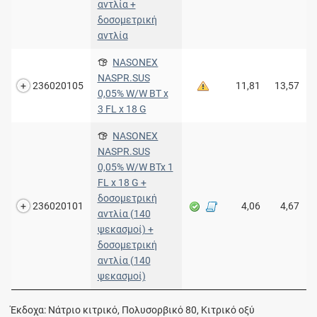
αντλία +
δοσομετρική
αντλία
NASONEX
NASPR.SUS
236020105
11,81
13,57
0,05% W/W BT x
3 FL x 18 G
NASONEX
NASPR.SUS
0,05% W/W BTx 1
FL x 18 G +
δοσομετρική
236020101
4,06
4,67
αντλία (140
ψεκασμοί) +
δοσομετρική
αντλία (140
ψεκασμοί)
Έκδοχα: Νάτριο κιτρικό, Πολυσορβικό 80, Κιτρικό οξύ