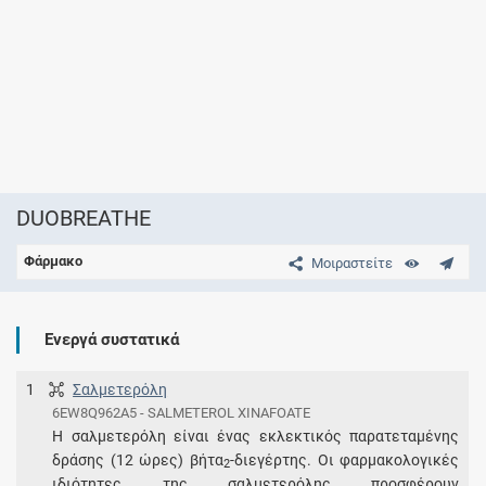
DUOBREATHE
Φάρμακο
Μοιραστείτε
Ενεργά συστατικά
1
Σαλμετερόλη
6EW8Q962A5 - SALMETEROL XINAFOATE
Η σαλμετερόλη είναι ένας εκλεκτικός παρατεταμένης
δράσης (12 ώρες) βήτα
-διεγέρτης. Οι φαρμακολογικές
2
ιδιότητες της σαλμετερόλης προσφέρουν