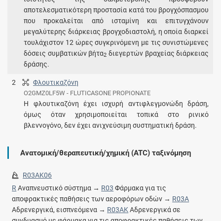
αποτελεσματικότερη προστασία κατά του βρογχόσπασμου
που προκαλείται από ισταμίνη και επιτυγχάνουν
μεγαλύτερης διάρκειας βρογχοδιαστολή, η οποία διαρκεί
τουλάχιστον 12 ώρες συγκρινόμενη με τις συνιστώμενες
δόσεις συμβατικών βήτα
διεγερτών βραχείας διάρκειας
2
δράσης.
2
Φλουτικαζόνη
O2GMZ0LF5W - FLUTICASONE PROPIONATE
Η φλουτικαζόνη έχει ισχυρή αντιφλεγμονώδη δράση,
όμως όταν χρησιμοποιείται τοπικά στο ρινικό
βλεννογόνο, δεν έχει ανιχνεύσιμη συστηματική δράση.
Ανατομική/θεραπευτική/χημική (ATC) ταξινόμηση
R03AK06
R
Αναπνευστικό σύστημα →
R03
Φάρμακα για τις
αποφρακτικές παθήσεις των αεροφόρων οδών →
R03A
Αδρενεργικά, εισπνεόμενα →
R03AK
Αδρενεργικά σε
συνδυασμό με φάρμακα για τις αποφρακτικές παθήσεις των