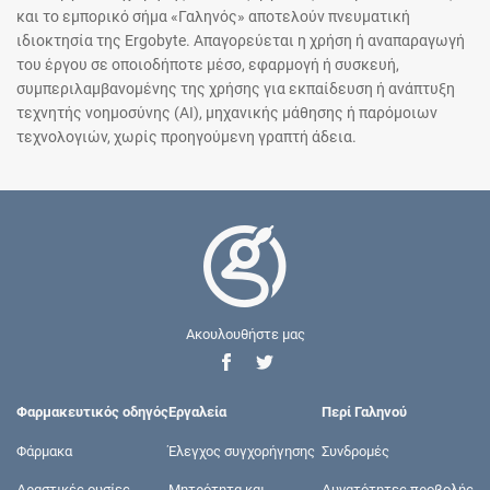
και το εμπορικό σήμα «Γαληνός» αποτελούν πνευματική
ιδιοκτησία της Ergobyte. Απαγορεύεται η χρήση ή αναπαραγωγή
του έργου σε οποιοδήποτε μέσο, εφαρμογή ή συσκευή,
συμπεριλαμβανομένης της χρήσης για εκπαίδευση ή ανάπτυξη
τεχνητής νοημοσύνης (AI), μηχανικής μάθησης ή παρόμοιων
τεχνολογιών, χωρίς προηγούμενη γραπτή άδεια.
Ακουλουθήστε μας
Φαρμακευτικός οδηγός
Εργαλεία
Περί Γαληνού
Φάρμακα
Έλεγχος συγχορήγησης
Συνδρομές
Δραστικές ουσίες
Μητρότητα και
Δυνατότητες προβολής