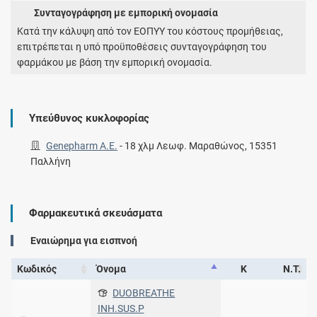
Συνταγογράφηση με εμπορική ονομασία
Κατά την κάλυψη από τον ΕΟΠΥΥ του κόστους προμήθειας,
επιτρέπεται η υπό προϋποθέσεις συνταγογράφηση του
φαρμάκου με βάση την εμπορική ονομασία.
Υπεύθυνος κυκλοφορίας
Genepharm Α.Ε.
-
18 χλμ Λεωφ. Μαραθώνος, 15351
Παλλήνη
Φαρμακευτικά σκευάσματα
Εναιώρημα για εισπνοή
Κωδικός
Όνομα
Κ
Ν.Τ.
DUOBREATHE
INH.SUS.P