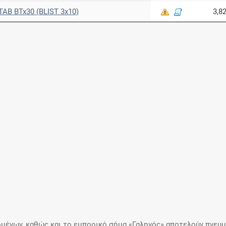
AB BTx30 (BLIST 3x10)
3,8
μένων, καθώς και το εμπορικό σήμα «Γαληνός» αποτελούν πνευμα