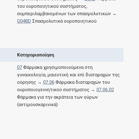
Μοιραζόμαστε μαζί σας γεγονότα της
του ουροποιητικού συστήματος,
πορείας του Galinos.gr από το 2011 μέχρι
συμπεριλαμβανομένων των σπασμολυτικών →
σήμερα
G04BD
Σπασμολυτικά ουροποιητικού
Κατηγοριοποίηση
07
Φάρμακα χρησιμοποιούμενα στη
γυναικολογία, μαιευτική και επί διαταραχών της
ούρησης →
07.06
Φάρμακα διαταραχών του
ουροποιογεννητικού συστήματος →
07.06.02
Φάρμακα για την ακράτεια των ούρων
(αντιμουσκαρινικά)