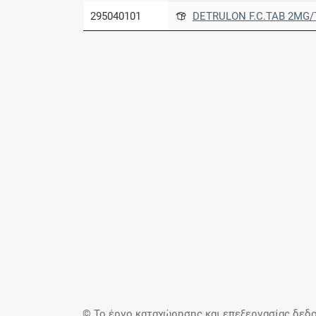
295040101
DETRULON F.C.TAB 2MG/T
© Το έργο καταχώρησης και επεξεργασίας δεδο