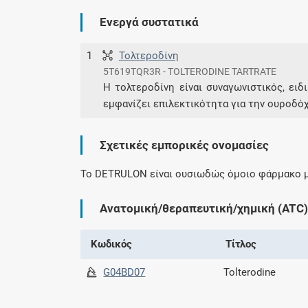
Ενεργά συστατικά
1
Τολτεροδίνη
5T619TQR3R - TOLTERODINE TARTRATE
Η τολτεροδίνη είναι συναγωνιστικός, ει
εμφανίζει επιλεκτικότητα για την ουροδό
Σχετικές εμπορικές ονομασίες
To DETRULON είναι ουσιωδώς όμοιο φάρμακο 
Ανατομική/θεραπευτική/χημική (ATC)
Κωδικός
Τίτλος
G04BD07
Tolterodine