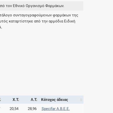
από τον Εθνικό Οργανισμό Φαρμάκων.
κατάλογο συνταγογραφούμενων φαρμάκων της
υτός καταρτίστηκε από την αρμόδια Ειδική
Α.
.
Χ.Τ.
Λ.Τ.
Κάτοχος άδειας
7
20,54
28,96
Specifar A.B.E.E.