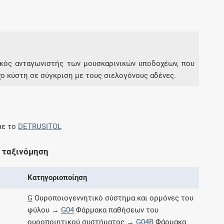
Συνδρομές
Μάθετε περισσότερα για τα οφέλη και τις
επιπλέον παροχές των συνδρομητικών
δικός ανταγωνιστής των μουσκαρινικών υποδοχέων, που
προγραμμάτων
χο κύστη σε σύγκριση με τους σιελογόνους αδένες.
με το
DETRUSITOL
Ενδείξεις και αγωγές
Βρείτε θεραπευτικές ενδείξεις και αγωγές για
 ταξινόμηση
νόσους, συμπτώματα και ιατρικές πράξεις
Κατηγοριοποίηση
G
Ουροποιογεννητικό σύστημα και ορμόνες του
φύλου →
G04
Φάρμακα παθήσεων του
Γνωρίζατε ότι...
ουροποιητικού συστήματος →
G04B
Φάρμακα