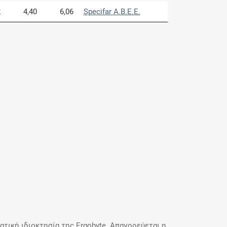
2
4,40
6,06
Specifar A.B.E.E.
τική ιδιοκτησία της Ergobyte. Απαγορεύεται η