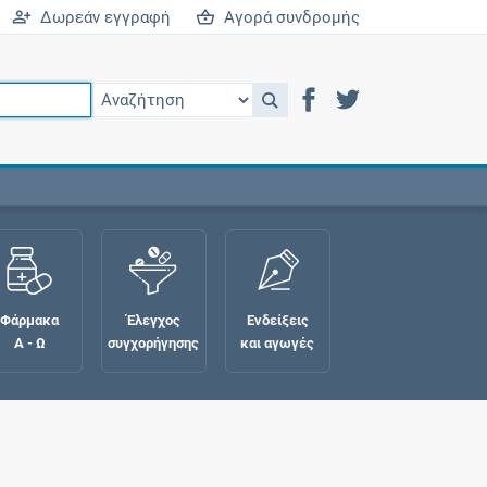
Δωρεάν εγγραφή
Αγορά συνδρομής
Φάρμακα
Έλεγχος
Ενδείξεις
Α - Ω
συγχορήγησης
και αγωγές