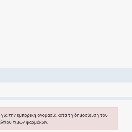
Ελέγξτε την αγωγή σας για αντενδείξεις και
αλληλεπιδράσεις μεταξύ των φαρμάκων
Οι συνταγές μου
Αποθηκεύστε τις συνταγές σας και
μοιραστείτε τις εύκολα και με ασφάλεια
Μητρότητα και φάρμακα
Ενημερωθείτε για την ασφάλεια χορήγησης
 για την εμπορική ονομασία κατά τη δημοσίευση του
ενός φαρμάκου κατά τη διάρκεια της
ελτίου τιμών φαρμάκων.
εγκυμοσύνης ή του θηλασμού