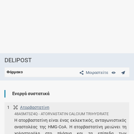
DELIPOST
Φάρμακο
Μοιραστείτε
Ενεργά συστατικά
1
Ατορβαστατίνη
48A5M73Z4Q - ATORVASTATIN CALCIUM TRIHYDRATE
H ατορβαστατίνη είναι ένας εκλεκτικός, ανταγωνιστικός
αναστολέας της HMG-CoA. Η ατορβαστατίνη μειώνει τη
χοληστερόλη στο πλάσμα και τα επίπεδα των