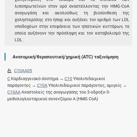
λιποπρωτεϊνών στον ορό αναστέλλοντας την HMG-CoA
αναγωγάση και ακολούθως τη βιοσύνθεση της
χοληστερόλης στο ήπαρ και αυξάνει τον αριθμό των LDL
υποδοχέων στην επιφάνεια των ηπατικών κυττάρων, τα
οποία αυξάνουν την πρόσληψη και τον καταβολισμό της
LDL.
Ανατομική/θεραπευτική/χημική (ATC) ταξινόμηση
C10AA05
C
Καρδιαγγειακό σύστημα →
C10
Υπολιπιδαιμικοί
παράγοντες →
C10A
Υπολιπιδαιμικοί παράγοντες, αμιγείς →
C10AA
Αναστολείς της αναγωγάσης του 3-υδροξυ-3-
μεθυλογλουταρικού συνενζύμου Α (HMG CoA)