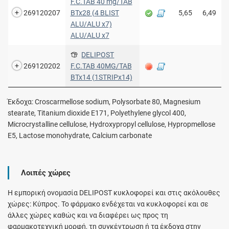
F.C.TAB 40 mg/TAB
269120207
BTx28 (4 BLIST
5,65
6,49
ALU/ALU x7)
ALU/ALU x7
DELIPOST
269120202
F.C.TAB 40MG/TAB
BTx14 (1STRIPx14)
Έκδοχα: Croscarmellose sodium, Polysorbate 80, Magnesium
stearate, Titanium dioxide E171, Polyethylene glycol 400,
Microcrystalline cellulose, Hydroxypropyl cellulose, Hypropmellose
E5, Lactose monohydrate, Calcium carbonate
Λοιπές χώρες
Η εμπορική ονομασία DELIPOST κυκλοφορεί και στις ακόλουθες
χώρες: Κύπρος. Το φάρμακο ενδέχεται να κυκλοφορεί και σε
άλλες χώρες καθώς και να διαφέρει ως προς τη
φαρμακοτεχνική μορφή, τη συγκέντρωση ή τα έκδοχα στην