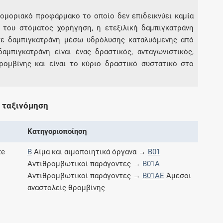
ρομοριακό προφάρμακο το οποίο δεν επιδεικνύει καμία
 του στόματος χορήγηση, η ετεξιλική δαμπιγκατράνη
Συνδρομές
σε δαμπιγκατράνη μέσω υδρόλυσης καταλυόμενης από
μπιγκατράνη είναι ένας δραστικός, ανταγωνιστικός,
Μάθετε περισσότερα για τα οφέλη και τις
επιπλέον παροχές των συνδρομητικών
ομβίνης και είναι το κύριο δραστικό συστατικό στο
προγραμμάτων
 ταξινόμηση
Ενδείξεις και αγωγές
Κατηγοριοποίηση
Βρείτε θεραπευτικές ενδείξεις και αγωγές για
te
B
Αίμα και αιμοποιητικά όργανα →
B01
νόσους, συμπτώματα και ιατρικές πράξεις
Αντιθρομβωτικοί παράγοντες →
B01A
Αντιθρομβωτικοί παράγοντες →
B01AE
Άμεσοι
αναστολείς θρομβίνης
Γνωρίζατε ότι...