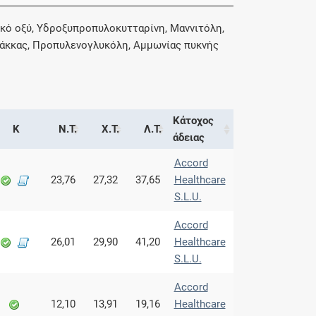
κό οξύ, Υδροξυπροπυλοκυτταρίνη, Μαννιτόλη,
α λάκκας, Προπυλενογλυκόλη, Αμμωνίας πυκνής
Κάτοχος
Κ
Ν.Τ.
Χ.Τ.
Λ.Τ.
άδειας
Accord
23,76
27,32
37,65
Healthcare
S.L.U.
Accord
26,01
29,90
41,20
Healthcare
S.L.U.
Accord
12,10
13,91
19,16
Healthcare