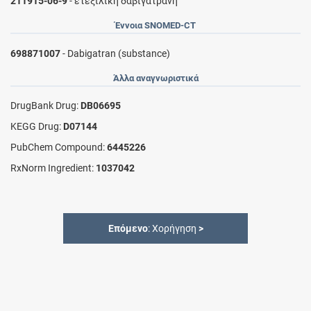
211915-06-9
- ετεξιλική δαβιγατράνη
Έννοια SNOMED-CT
698871007
- Dabigatran (substance)
Άλλα αναγνωριστικά
DrugBank Drug:
DB06695
KEGG Drug:
D07144
PubChem Compound:
6445226
RxNorm Ingredient:
1037042
Επόμενο
: Χορήγηση
>