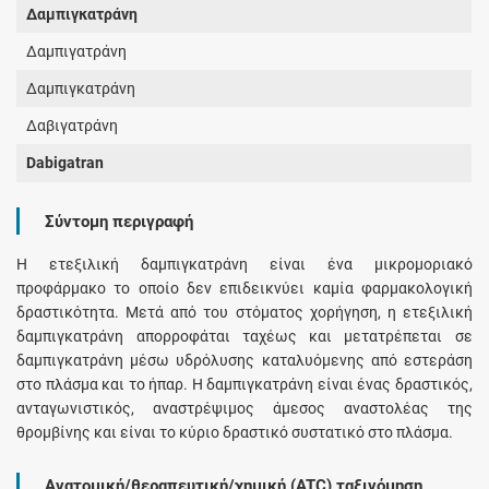
Δαμπιγκατράνη
Δαμπιγατράνη
Δαμπιγκατράνη
Δαβιγατράνη
Dabigatran
Σύντομη περιγραφή
Η ετεξιλική δαμπιγκατράνη είναι ένα μικρομοριακό
προφάρμακο το οποίο δεν επιδεικνύει καμία φαρμακολογική
δραστικότητα. Μετά από του στόματος χορήγηση, η ετεξιλική
δαμπιγκατράνη απορροφάται ταχέως και μετατρέπεται σε
δαμπιγκατράνη μέσω υδρόλυσης καταλυόμενης από εστεράση
στο πλάσμα και το ήπαρ. Η δαμπιγκατράνη είναι ένας δραστικός,
ανταγωνιστικός, αναστρέψιμος άμεσος αναστολέας της
θρομβίνης και είναι το κύριο δραστικό συστατικό στο πλάσμα.
Ανατομική/θεραπευτική/χημική (ATC) ταξινόμηση