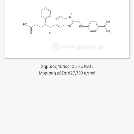
Χημικός τύπος: C₂₅H₂₅N₇O₃
Μοριακή μάζα: 627,733 g/mol