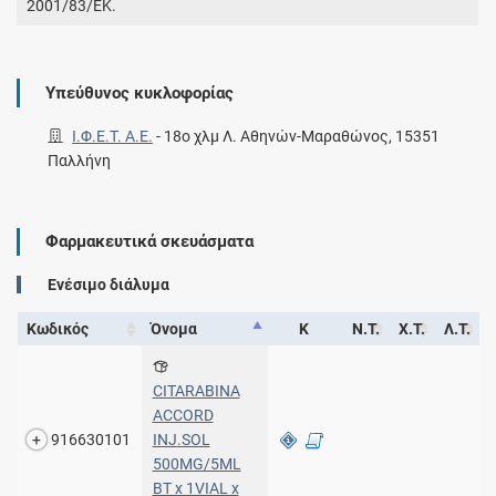
2001/83/ΕΚ.
Υπεύθυνος κυκλοφορίας
Ι.Φ.Ε.Τ. A.E.
-
18ο χλμ Λ. Αθηνών-Μαραθώνος, 15351
Παλλήνη
Φαρμακευτικά σκευάσματα
Ενέσιμο διάλυμα
Κωδικός
Όνομα
Κ
Ν.Τ.
Χ.Τ.
Λ.Τ.
CITARABINA
ACCORD
916630101
INJ.SOL
500MG/5ML
BT x 1VIAL x