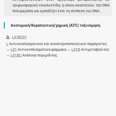
τριφωσφορική νουκλεοτίδη, η οποία αναστέλλει την DNA
πολυμεράση και εμποδίζει έτσι τη σύνθεση του DNA.
Ανατομική/θεραπευτική/χημική (ATC) ταξινόμηση
L01BC01
L
Αντινεοπλασματικοί και ανοσοτροποποιητικοί παράγοντες
→
L01
Αντινεοπλασματικά φάρμακα →
L01B
Αντιμεταβολίτες
→
L01BC
Ανάλογα πυριμιδίνης