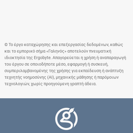
© Το έργο καταχώρησης και επεξεργασίας δεδομένων, καθώς
και το εμπορικό σήμα «Γαληνός» αποτελούν πνευματική
ιδιοκτησία της Ergobyte. Απαγορεύεται η χρήση ή αναπαραγωγή
του έργου σε οποιοδήποτε μέσο, εφαρμογή ή συσκευή,
συμπεριλαμβανομένης της χρήσης για εκπαίδευση ή ανάπτυξη
τεχνητής νοημοσύνης (AI), μηχανικής μάθησης ή παρόμοιων
τεχνολογιών, χωρίς προηγούμενη γραπτή άδεια.