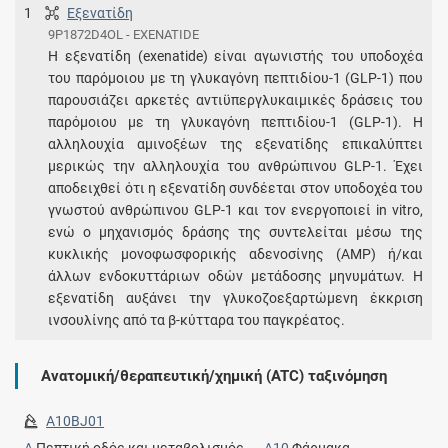
1
Εξενατίδη
9P1872D4OL - EXENATIDE
Η εξενατίδη (exenatide) είναι αγωνιστής του υποδοχέα
του παρόμοιου με τη γλυκαγόνη πεπτιδίου-1 (GLP-1) που
παρουσιάζει αρκετές αντιϋπεργλυκαιμικές δράσεις του
παρόμοιου με τη γλυκαγόνη πεπτιδίου-1 (GLP-1). Η
αλληλουχία αμινοξέων της εξενατίδης επικαλύπτει
μερικώς την αλληλουχία του ανθρώπινου GLP-1. Έχει
αποδειχθεί ότι η εξενατίδη συνδέεται στον υποδοχέα του
γνωστού ανθρώπινου GLP-1 και τον ενεργοποιεί in vitro,
ενώ ο μηχανισμός δράσης της συντελείται μέσω της
κυκλικής μονοφωσφορικής αδενοσίνης (AMP) ή/και
άλλων ενδοκυττάριων οδών μετάδοσης μηνυμάτων. Η
εξενατίδη αυξάνει την γλυκοζοεξαρτώμενη έκκριση
ινσουλίνης από τα β-κύτταρα του παγκρέατος.
Ανατομική/θεραπευτική/χημική (ATC) ταξινόμηση
A10BJ01
A
Πεπτική οδός και μεταβολισμός →
A10
Φάρμακα