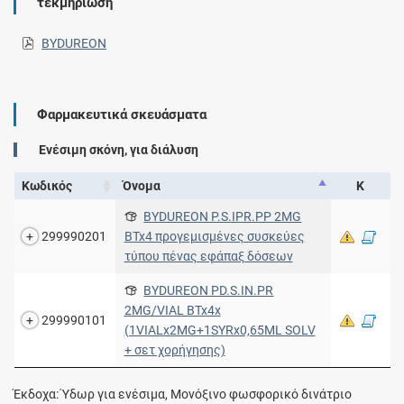
τεκμηρίωση
BYDUREON
Φαρμακευτικά σκευάσματα
Ενέσιμη σκόνη, για διάλυση
Κωδικός
Όνομα
Κ
BYDUREON P.S.IPR.PP 2MG
299990201
BTx4 προγεμισμένες συσκεύες
τύπου πένας εφάπαξ δόσεων
BYDUREON PD.S.IN.PR
2MG/VIAL BTx4x
299990101
(1VIALx2MG+1SYRx0,65ML SOLV
+ σετ χορήγησης)
Έκδοχα: Ύδωρ για ενέσιμα, Μονόξινο φωσφορικό δινάτριο