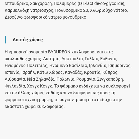
επταϋδρικό, Σακχαρόζη, Πολυμερές (D,L-lactide-co-glycolide),
Καρμελλόζη νατριούχος, Πολυσορβικό 20, Χλωριούχο νάτριο,
Δισόξινο φωσφορικό νάτριο μονοϋδρικό
Λοιπές χώρες
Η εμπορική ονομασία BYDUREON κυκλοφορεί και στις
ακόλουθες χώρες: Αυστρία, Αυστραλία, Γαλλία, Εσθονία,
Ηνωμένες Πολιτείες, Ηνωμένο Βασίλειο, Ιρλανδία, Ισημερινός,
Ισπανία, Ισραήλ, Κάτω Χώρες, Καναδάς, Κροατία, Κύπρος,
Λιθουανία, Νέα Ζηλανδία, Πολωνία, Ρουμανία, Σινγκαπούρη,
Φινλανδία, Χονγκ Κονγκ. Το φάρμακο ενδέχεται να κυκλοφορεί
και σε άλλες χώρες καθώς και να διαφέρει ως προς τη
φαρμακοτεχνική μορφή, τη συγκέντρωση ή τα έκδοχα στην
εκάστοτε χώρα κυκλοφορίας.