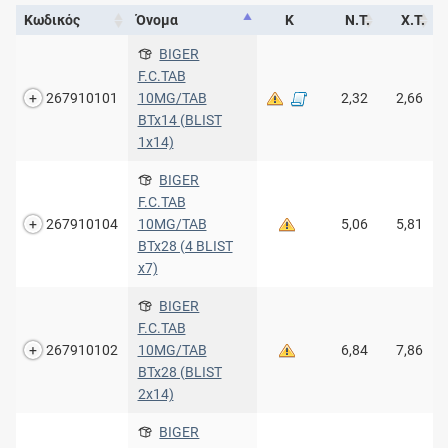
Κωδικός
Όνομα
Κ
Ν.Τ.
Χ.Τ.
BIGER
F.C.TAB
267910101
10MG/TAB
2,32
2,66
BTx14 (BLIST
1x14)
BIGER
F.C.TAB
267910104
10MG/TAB
5,06
5,81
BTx28 (4 BLIST
x7)
BIGER
F.C.TAB
267910102
10MG/TAB
6,84
7,86
BTx28 (BLIST
2x14)
BIGER