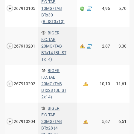
F.C.TAB
267910105
10MG/TAB
4,96
5,70
BTx30
(BLIST3x10)
BIGER
F.C.TAB
267910201
20MG/TAB
2,87
3,30
BTx14 (BLIST
1x14)
BIGER
F.C.TAB
267910202
20MG/TAB
10,10
11,61
BTx28 (BLIST
2x14)
BIGER
F.C.TAB
267910204
20MG/TAB
5,67
6,51
BTx28 (4