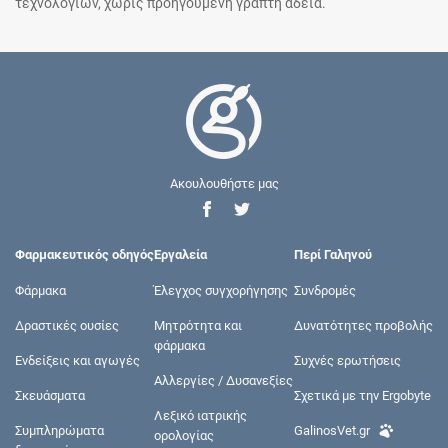
τεχνολογιών, χωρίς προηγούμενη γραπτή άδεια.
Ακουλουθήστε μας
Φαρμακευτικός οδηγός
Εργαλεία
Περί Γαληνού
Φάρμακα
Έλεγχος συγχορήγησης
Συνδρομές
Δραστικές ουσίες
Μητρότητα και
Δυνατότητες προβολής
φάρμακα
Ενδείξεις και αγωγές
Συχνές ερωτήσεις
Αλλεργίες / Δυσανεξίες
Σκευάσματα
Σχετικά με την Ergobyte
Λεξικό ιατρικής
Συμπληρώματα
GalinosVet.gr
ορολογίας