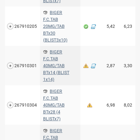
BLISTx7)
BIGER
F.C.TAB
267910205
20MG/TAB
5,42
6,23
BTx30
(BLIST3x10)
BIGER
F.C.TAB
267910301
40MG/TAB
2,87
3,30
BTx14 (BLIST
1x14)
BIGER
F.C.TAB
267910304
40MG/TAB
6,98
8,02
BTx28 (4
BLISTx7)
BIGER
F.C.TAB