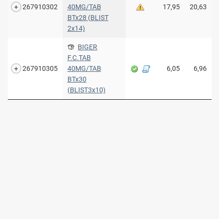
267910302
40MG/TAB
17,95
20,63
BTx28 (BLIST
2x14)
BIGER
F.C.TAB
267910305
40MG/TAB
6,05
6,96
BTx30
(BLIST3x10)