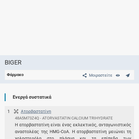
BIGER
Φάρμακο
Μοιραστείτε
Ενεργά συστατικά
1
Ατορβαστατίνη
48A5M73Z4Q - ATORVASTATIN CALCIUM TRIHYDRATE
H ατορβαστατίνη είναι ένας εκλεκτικός, ανταγωνιστικός
αναστολέας της HMG-CoA. Η ατορβαστατίνη μειώνει τη
χοληστερόλη στο πλάσμα και τα επίπεδα των