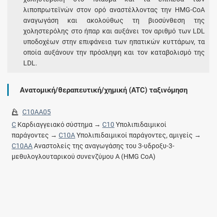
λιποπρωτεϊνών στον ορό αναστέλλοντας την HMG-CoA
αναγωγάση και ακολούθως τη βιοσύνθεση της
χοληστερόλης στο ήπαρ και αυξάνει τον αριθμό των LDL
υποδοχέων στην επιφάνεια των ηπατικών κυττάρων, τα
οποία αυξάνουν την πρόσληψη και τον καταβολισμό της
LDL.
Ανατομική/θεραπευτική/χημική (ATC) ταξινόμηση
C10AA05
C
Καρδιαγγειακό σύστημα →
C10
Υπολιπιδαιμικοί
παράγοντες →
C10A
Υπολιπιδαιμικοί παράγοντες, αμιγείς →
C10AA
Αναστολείς της αναγωγάσης του 3-υδροξυ-3-
μεθυλογλουταρικού συνενζύμου Α (HMG CoA)