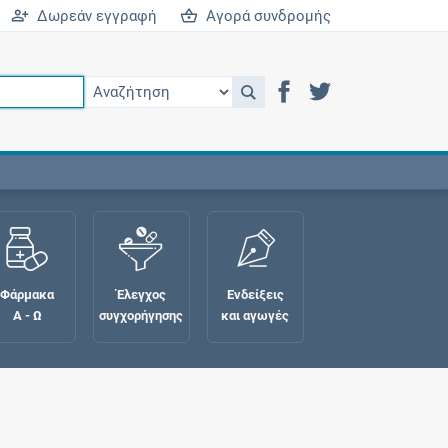
Δωρεάν εγγραφή
Αγορά συνδρομής
Φάρμακα
Έλεγχος
Ενδείξεις
Α - Ω
συγχορήγησης
και αγωγές