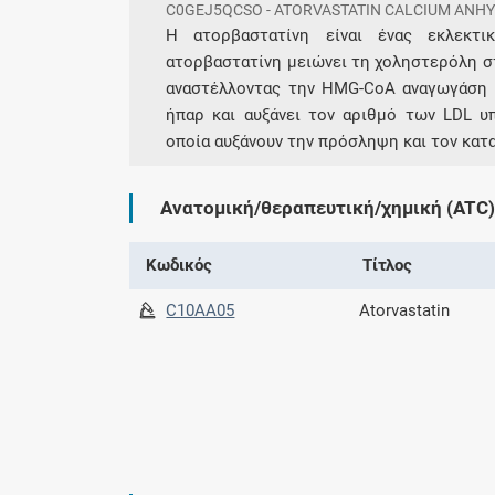
C0GEJ5QCSO - ATORVASTATIN CALCIUM ANH
H ατορβαστατίνη είναι ένας εκλεκτι
ατορβαστατίνη μειώνει τη χοληστερόλη σ
αναστέλλοντας την HMG-CoA αναγωγάση 
ήπαρ και αυξάνει τον αριθμό των LDL υ
οποία αυξάνουν την πρόσληψη και τον κατ
Ανατομική/θεραπευτική/χημική (ATC)
Κωδικός
Τίτλος
C10AA05
Atorvastatin