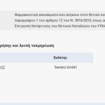
Μοιραζόμαστε μαζί σας γεγονότα της
πορείας του Galinos.gr από το 2011 μέχρι
σήμερα
Φαρμακευτικά σκευάσματα που ανήκουν στον θετικό 
παραγράφου 1 του άρθρου 12 του Ν. 3816/2010, όπως α
Επιτροπή Κατάρτισης του Θετικού Καταλόγου του ΥΥΚ
χρήσης και λοιπή τεκμηρίωση
Εκδότης
DOZ
Sandoz GmbH