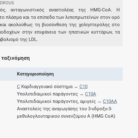
YDROUS
κός, ανταγωνιστικός αναστολέας της HMG-CoA. Η
το πλάσμα και τα επίπεδα των λιποπρωτεϊνών στον ορό
Συνδρομές
και ακολούθως τη βιοσύνθεση της χοληστερόλης στο
ποδοχέων στην επιφάνεια των ηπατικών κυττάρων, τα
Μάθετε περισσότερα για τα οφέλη και τις
επιπλέον παροχές των συνδρομητικών
αβολισμό της LDL.
προγραμμάτων
 ταξινόμηση
Κατηγοριοποίηση
Ενδείξεις και αγωγές
C
Καρδιαγγειακό σύστημα →
C10
Βρείτε θεραπευτικές ενδείξεις και αγωγές για
Υπολιπιδαιμικοί παράγοντες →
C10A
νόσους, συμπτώματα και ιατρικές πράξεις
Υπολιπιδαιμικοί παράγοντες, αμιγείς →
C10AA
Αναστολείς της αναγωγάσης του 3-υδροξυ-3-
μεθυλογλουταρικού συνενζύμου Α (HMG CoA)
Γνωρίζατε ότι...