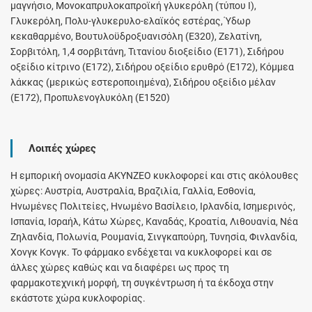
μαγνήσιο, Μονοκαπρυλοκαπροϊκή γλυκερόλη (τύπου I),
Γλυκερόλη, Πολυ-γλυκερυλο-ελαϊκός εστέρας, Ύδωρ
κεκαθαρμένο, Βουτυλοϋδροξυανισόλη (E320), Ζελατίνη,
Σορβιτόλη, 1,4 σορβιτάνη, Τιτανίου διοξείδιο (Ε171), Σιδήρου
οξείδιο κίτρινο (E172), Σιδήρου οξείδιο ερυθρό (E172), Κόμμεα
λάκκας (μερικώς εστεροποιημένα), Σιδήρου οξείδιο μέλαν
(E172), Προπυλενογλυκόλη (E1520)
Λοιπές χώρες
Η εμπορική ονομασία AKYNZEO κυκλοφορεί και στις ακόλουθες
χώρες: Αυστρία, Αυστραλία, Βραζιλία, Γαλλία, Εσθονία,
Ηνωμένες Πολιτείες, Ηνωμένο Βασίλειο, Ιρλανδία, Ισημερινός,
Ισπανία, Ισραήλ, Κάτω Χώρες, Καναδάς, Κροατία, Λιθουανία, Νέα
Ζηλανδία, Πολωνία, Ρουμανία, Σινγκαπούρη, Τυνησία, Φινλανδία,
Χονγκ Κονγκ. Το φάρμακο ενδέχεται να κυκλοφορεί και σε
άλλες χώρες καθώς και να διαφέρει ως προς τη
φαρμακοτεχνική μορφή, τη συγκέντρωση ή τα έκδοχα στην
εκάστοτε χώρα κυκλοφορίας.