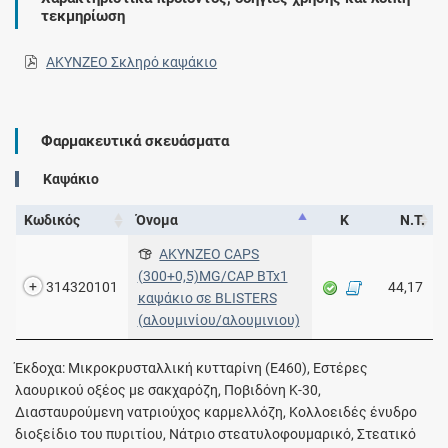
τεκμηρίωση
AKYNZEO Σκληρό καψάκιο
Φαρμακευτικά σκευάσματα
Καψάκιο
Κωδικός
Όνομα
Κ
Ν.Τ.
AKYNZEO CAPS
(300+0,5)MG/CAP BTx1
314320101
44,17
καψάκιο σε BLISTERS
(αλουμινίου/αλουμινιου)
Έκδοχα: Μικροκρυσταλλική κυτταρίνη (E460), Εστέρες
λαουρικού οξέος με σακχαρόζη, Ποβιδόνη K-30,
Διασταυρούμενη νατριούχος καρμελλόζη, Κολλοειδές ένυδρο
διοξείδιο του πυριτίου, Νάτριο στεατυλοφουμαρικό, Στεατικό