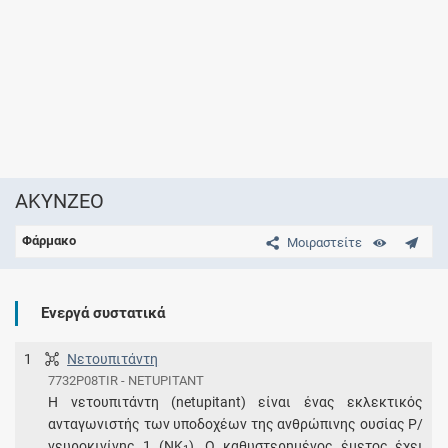
AKYNZEO
Φάρμακο
Μοιραστείτε
Ενεργά συστατικά
1
Νετουπιτάντη
7732P08TIR - NETUPITANT
Η νετουπιτάντη (netupitant) είναι ένας εκλεκτικός
ανταγωνιστής των υποδοχέων της ανθρώπινης ουσίας Ρ/
νευροκινίνης 1 (NK
). Ο καθυστερημένος έμετος έχει