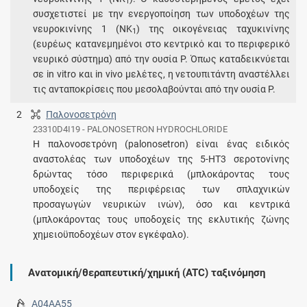
1
συσχετιστεί με την ενεργοποίηση των υποδοχέων της
νευροκινίνης 1 (NK
) της οικογένειας ταχυκινίνης
1
(ευρέως κατανεμημένοι στο κεντρικό και το περιφερικό
νευρικό σύστημα) από την ουσία Ρ. Όπως καταδεικνύεται
σε in vitro και in vivo μελέτες, η νετουπιτάντη αναστέλλει
τις ανταποκρίσεις που μεσολαβούνται από την ουσία Ρ.
2
Παλονοσετρόνη
23310D4I19 - PALONOSETRON HYDROCHLORIDE
Η παλονοσετρόνη (palonosetron) είναι ένας ειδικός
αναστολέας των υποδοχέων της 5-ΗΤ3 σεροτονίνης
δρώντας τόσο περιφερικά (μπλοκάροντας τους
υποδοχείς της περιφέρειας των σπλαχνικών
προσαγωγών νευρικών ινών), όσο και κεντρικά
(μπλοκάροντας τους υποδοχείς της εκλυτικής ζώνης
χημειοϋποδοχέων στον εγκέφαλο).
Ανατομική/θεραπευτική/χημική (ATC) ταξινόμηση
A04AA55