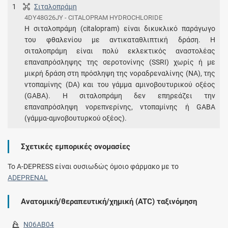
1
Σιταλοπράμη
4DY48G26JY - CITALOPRAM HYDROCHLORIDE
Η σιταλοπράμη (citalopram) είναι δικυκλικό παράγωγο
του φθαλενίου με αντικαταθλιπτική δράση. Η
σιταλοπράμη είναι πολύ εκλεκτικός αναστολέας
επαναπρόσληψης της σεροτονίνης (SSRI) χωρίς ή με
μικρή δράση στη πρόσληψη της νοραδρεναλίνης (NA), της
ντοπαμίνης (DA) και του γάμμα αμινοβουτυρικού οξέος
(GABA). Η σιταλοπράμη δεν επηρεάζει την
επαναπρόσληψη νορεπνερίνης, ντοπαμίνης ή GABA
(γάμμα-αμνοβουτυρκού οξέος).
Σχετικές εμπορικές ονομασίες
To A-DEPRESS είναι ουσιωδώς όμοιο φάρμακο με το
ADEPRENAL
Ανατομική/θεραπευτική/χημική (ATC) ταξινόμηση
N06AB04