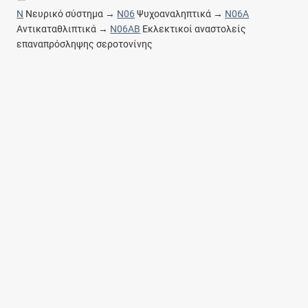
N
Νευρικό σύστημα →
N06
Ψυχοαναληπτικά →
N06A
Αντικαταθλιπτικά →
N06AB
Εκλεκτικοί αναστολείς
επαναπρόσληψης σεροτονίνης