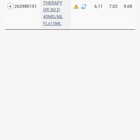
THERAPY
262980101
6,11
7,02
9,68
OR.SO.D
40MG/ML
FLx15ML