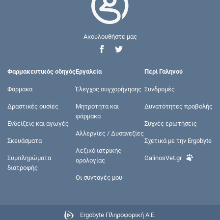
Ακουλουθήστε μας
Φαρμακευτικός οδηγός
Εργαλεία
Περί Γαληνού
Φάρμακα
Έλεγχος συγχορήγησης
Συνδρομές
Δραστικές ουσίες
Μητρότητα και
Δυνατότητες προβολής
φάρμακα
Ενδείξεις και αγωγές
Συχνές ερωτήσεις
Αλλεργίες / Δυσανεξίες
Σκευάσματα
Σχετικά με την Ergobyte
Λεξικό ιατρικής
Συμπληρώματα
GalinosVet.gr
ορολογίας
διατροφής
Οι συνταγές μου
Ergobyte Πληροφορική Α.Ε.