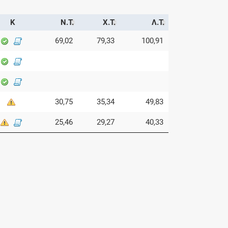
Κ
Ν.Τ.
Χ.Τ.
Λ.Τ.
69,02
79,33
100,91
30,75
35,34
49,83
25,46
29,27
40,33