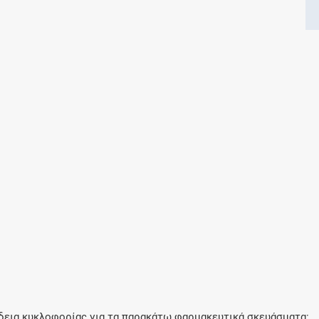
Μοιραζόμαστε μαζί σας γεγονότα της
πορείας του Galinos.gr από το 2011 μέχρι
σήμερα
 άδεια κυκλοφορίας για τα παρακάτω φαρμακευτικά σκευάσματα: