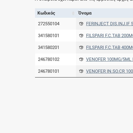
Κωδικός
Όνομα
272550104
FERINJECT DIS.INJ.IF 
341580101
FILSPARI F.C.TAB 200
341580201
FILSPARI F.C.TAB 400
246780102
VENOFER 100MG/5ML BT
246780101
VENOFER IN.SO.CR 10