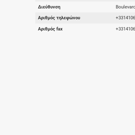
Διεύθυνση
Boulevard
Αριθμός τηλεφώνου
+331410
Αριθμός fax
+331410