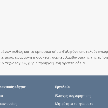
μένων, καθώς και το εμπορικό σήμα «Γαληνός» αποτελούν πνευμα
ε μέσο, εφαρμογή ή συσκευή, συμπεριλαμβανομένης της χρήσης
ιων τεχνολογιών, χωρίς προηγούμενη γραπτή άδεια.
ευτικός οδηγός
Εργαλεία
κα
Έλεγχος συγχορήγησης
κές ουσίες
Μητρότητα και φάρμακα