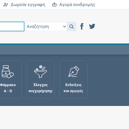
Δωρεάν εγγραφή
Αγορά συνδρομής
Φάρμακα
Έλεγχος
Ενδείξεις
Α - Ω
συγχορήγησης
και αγωγές