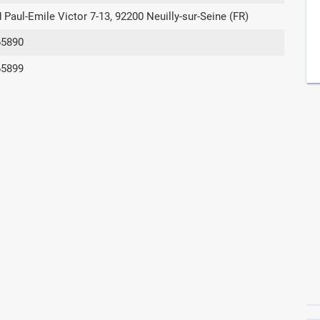
 Paul-Emile Victor 7-13, 92200 Neuilly-sur-Seine (FR)
65890
Συνδρομές
65899
Μάθετε περισσότερα για τα οφέλη και τις
επιπλέον παροχές των συνδρομητικών
προγραμμάτων
Ενδείξεις και αγωγές
Βρείτε θεραπευτικές ενδείξεις και αγωγές για
νόσους, συμπτώματα και ιατρικές πράξεις
Γνωρίζατε ότι...