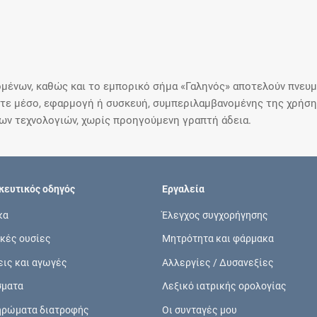
μένων, καθώς και το εμπορικό σήμα «Γαληνός» αποτελούν πνευμα
ε μέσο, εφαρμογή ή συσκευή, συμπεριλαμβανομένης της χρήσης
ιων τεχνολογιών, χωρίς προηγούμενη γραπτή άδεια.
ευτικός οδηγός
Εργαλεία
κα
Έλεγχος συγχορήγησης
κές ουσίες
Μητρότητα και φάρμακα
εις και αγωγές
Αλλεργίες / Δυσανεξίες
σματα
Λεξικό ιατρικής ορολογίας
ηρώματα διατροφής
Οι συνταγές μου