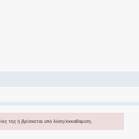
Ελέγξτε την αγωγή σας για αντενδείξεις και
αλληλεπιδράσεις μεταξύ των φαρμάκων
Οι συνταγές μου
Αποθηκεύστε τις συνταγές σας και
μοιραστείτε τις εύκολα και με ασφάλεια
Μητρότητα και φάρμακα
Ενημερωθείτε για την ασφάλεια χορήγησης
σίες της ή βρίσκεται υπό λύση/εκκαθάριση.
ενός φαρμάκου κατά τη διάρκεια της
εγκυμοσύνης ή του θηλασμού