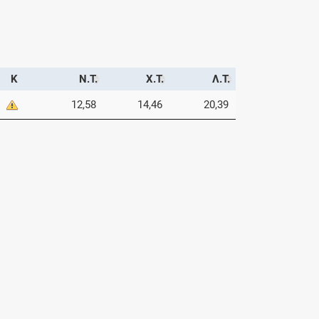
Κ
Ν.Τ.
Χ.Τ.
Λ.Τ.
12,58
14,46
20,39