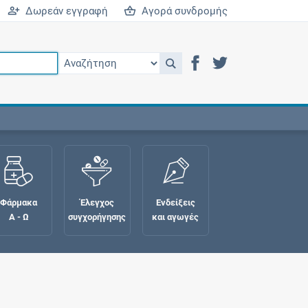
Δωρεάν εγγραφή
Αγορά συνδρομής
Φάρμακα
Έλεγχος
Ενδείξεις
Α - Ω
συγχορήγησης
και αγωγές