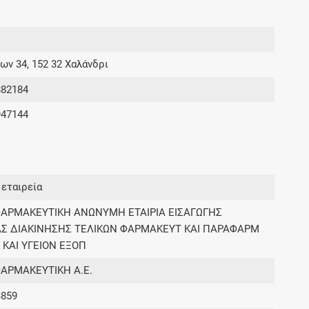
Συνδρομές
ων 34, 152 32 Χαλάνδρι
Μάθετε περισσότερα για τα οφέλη και τις
επιπλέον παροχές των συνδρομητικών
882184
προγραμμάτων
947144
Ενδείξεις και αγωγές
εταιρεία
Βρείτε θεραπευτικές ενδείξεις και αγωγές για
ΑΡΜΑΚΕΥΤΙΚΗ ΑΝΩΝΥΜΗ ΕΤΑΙΡΙΑ ΕΙΣΑΓΩΓΗΣ
νόσους, συμπτώματα και ιατρικές πράξεις
Σ ΔΙΑΚΙΝΗΣΗΣ ΤΕΛΙΚΩΝ ΦΑΡΜΑΚΕΥΤ ΚΑΙ ΠΑΡΑΦΑΡΜ
 ΚΑΙ ΥΓΕΙΟΝ ΕΞΟΠ
ΑΡΜΑΚΕΥΤΙΚΗ Α.Ε.
Γνωρίζατε ότι...
3859