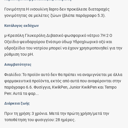
Γονιμότητα Η ινσουλίνη lispro δεν προκάλεσε διαταραχές
γονιμότητας σε μελέτες ζώων (βλέπε παράγραφο 5.3).
Κατάλογος εκδόχων
μ-Kρεσόλη Γλυκερόλη Διβασικό φωσφορικό νάτριο 7Η 2 Ο
Οξείδιο ψευδαργύρου Ενέσιμο ύδωρ Yδροχλωρικό οξύ και
υδροξείδιο του νατρίου μπορεί να έχουν χρησιμοποιηθεί για την
ρύθμιση του pH.
Ασυμβατότητες
Φιαλίδιο: Το προϊόν αυτό δεν θα πρέπει να αναμιγνύεται με άλλα
φαρμακευτικά προϊόντα, εκτός από αυτά που αναφέρονται στην
παράγραφο 6.6. Φυσίγγια, KwikPen, Junior KwikPen και Tempo
Pen: Αυτά τα φαρ...
Διάρκεια ζωής
Πριν τη χρήση: 3 χρόνια. Μετά την πρώτη χρήση/μετά την
τοποθέτηση του φυσιγγίου: 28 ημέρες.