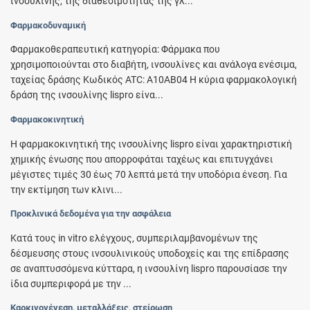
ινσουλίνης, της διαθεσιμότητας της γλ...
Φαρμακοδυναμική
Φαρμακοθεραπευτική κατηγορία: Φάρμακα που
χρησιμοποιούνται στο διαβήτη, ινσουλίνες και ανάλογα ενέσιμα,
ταχείας δράσης Κωδικός ATC: A10AB04 Η κύρια φαρμακολογική
δράση της ινσουλίνης lispro είνα...
Φαρμακοκινητική
Η φαρμακοκινητική της ινσουλίνης lispro είναι χαρακτηριστική
χημικής ένωσης που απορροφάται ταχέως και επιτυγχάνει
μέγιστες τιμές 30 έως 70 λεπτά μετά την υποδόρια ένεση. Για
την εκτίμηση των κλινι...
Προκλινικά δεδομένα για την ασφάλεια
Κατά τους in vitro ελέγχους, συμπεριλαμβανομένων της
δέσμευσης στους ινσουλινικούς υποδοχείς και της επίδρασης
σε αναπτυσσόμενα κύτταρα, η ινσουλίνη lispro παρουσίασε την
ίδια συμπεριφορά με την ...
Καρκινογένεση, μεταλλάξεις, στείρωση