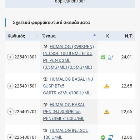
application/pdf
Σχετικά φαρμακευτικά σκευάσματα
Κωδικός
Όνομα
Κ
Ν.Τ.
HUMALOG (KWIKPEN)
INJ.SOL 100 IU/ML BTx 5
225401801
24,01
PF PEN x 3ML
(3,5MG/ML) (3,5MG/ML)
HUMALOG BASAL INJ
225401501
SUSP BTx5
22,65
CARTR.x3MLx100IU/ML
HUMALOG BASAL
225401701
PEN INJ SUSPBTx5
22,65
PENx3MLx100IU/ML
HUMALOG INJ.SOL
225400101
100 U/ML
12,86