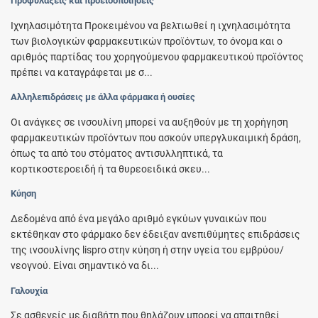
Προφυλάξεις και προειδοποιήσεις
Ιχνηλασιμότητα Προκειμένου να βελτιωθεί η ιχνηλασιμότητα
των βιολογικών φαρμακευτικών προϊόντων, το όνομα και ο
αριθμός παρτίδας του χορηγούμενου φαρμακευτικού προϊόντος
πρέπει να καταγράφεται με σ...
Αλληλεπιδράσεις με άλλα φάρμακα ή ουσίες
Οι ανάγκες σε ινσουλίνη μπορεί να αυξηθούν με τη χορήγηση
φαρμακευτικών προϊόντων που ασκούν υπεργλυκαιμική δράση,
όπως τα από του στόματος αντισυλληπτικά, τα
κορτικοστεροειδή ή τα θυρεοειδικά σκευ...
Κύηση
Δεδομένα από ένα μεγάλο αριθμό εγκύων γυναικών που
εκτέθηκαν στο φάρμακο δεν έδειξαν ανεπιθύμητες επιδράσεις
της ινσουλίνης lispro στην κύηση ή στην υγεία του εμβρύου/
νεογνού. Είναι σημαντικό να δι...
Γαλουχία
Σε ασθενείς με διαβήτη που θηλάζουν μπορεί να απαιτηθεί