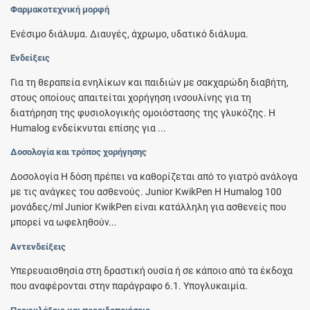
Φαρμακοτεχνική μορφή
Eνέσιμο διάλυμα. Διαυγές, άχρωμο, υδατικό διάλυμα.
Ενδείξεις
Για τη θεραπεία ενηλίκων και παιδιών με σακχαρώδη διαβήτη,
στους οποίους απαιτείται χορήγηση ινσουλίνης για τη
διατήρηση της φυσιολογικής ομοιόστασης της γλυκόζης. Η
Humalog ενδείκνυται επίσης για ...
Δοσολογία και τρόπος χορήγησης
Δοσολογία Η δόση πρέπει να καθορίζεται από το γιατρό ανάλογα
με τις ανάγκες του ασθενούς. Junior KwikPen Η Humalog 100
μονάδες/ml Junior KwikPen είναι κατάλληλη για ασθενείς που
μπορεί να ωφεληθούν...
Αντενδείξεις
Υπερευαισθησία στη δραστική ουσία ή σε κάποιο από τα έκδοχα
που αναφέρονται στην παράγραφο 6.1. Υπογλυκαιμία.