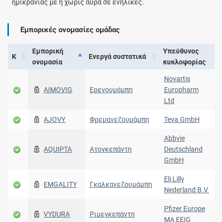
ημικρανίας με ή χωρίς αύρα σε ενήλικες.
Εμπορικές ονομασίες ομάδας
Εμπορική
Υπεύθυνος
Κ
Ενεργά συστατικά
ονομασία
κυκλοφορίας
Novartis
AIMOVIG
Ερενουμάμπη
Europharm
Ltd
AJOVY
Φρεμανεζουμάμπη
Teva GmbH
Abbvie
AQUIPTA
Ατογκεπάντη
Deutschland
GmbH
Eli Lilly
EMGALITY
Γκαλκανεζουμάμπη
Nederland B.V.
Pfizer Europe
VYDURA
Ριμεγκεπάντη
MA EEIG