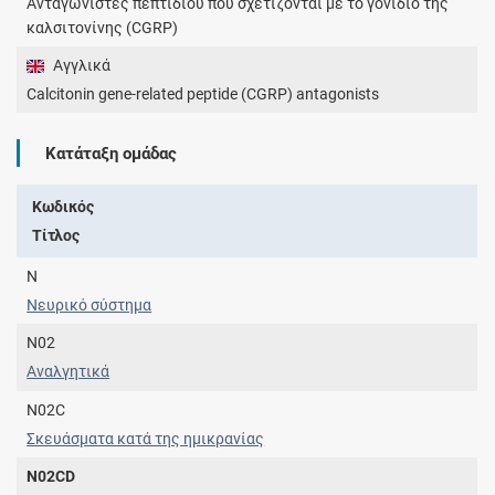
Ανταγωνιστές πεπτιδίου που σχετίζονται με το γονίδιο της
καλσιτονίνης (CGRP)
Αγγλικά
Calcitonin gene-related peptide (CGRP) antagonists
Κατάταξη ομάδας
Κωδικός
Τίτλος
N
Νευρικό σύστημα
N02
Αναλγητικά
N02C
Σκευάσματα κατά της ημικρανίας
N02CD