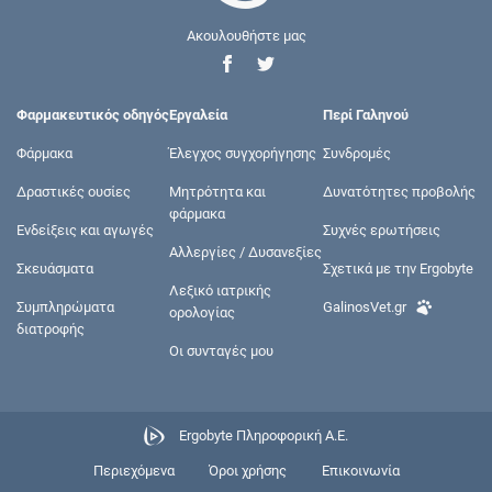
Ακουλουθήστε μας
Φαρμακευτικός οδηγός
Εργαλεία
Περί Γαληνού
Φάρμακα
Έλεγχος συγχορήγησης
Συνδρομές
Δραστικές ουσίες
Μητρότητα και
Δυνατότητες προβολής
φάρμακα
Ενδείξεις και αγωγές
Συχνές ερωτήσεις
Αλλεργίες / Δυσανεξίες
Σκευάσματα
Σχετικά με την Ergobyte
Λεξικό ιατρικής
Συμπληρώματα
GalinosVet.gr
ορολογίας
διατροφής
Οι συνταγές μου
Ergobyte Πληροφορική Α.Ε.
Περιεχόμενα
Όροι χρήσης
Επικοινωνία