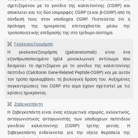
σχετιζόμενου με το γονίδιο της καλσιτονίνης (CGRP) και
αποκλείει και τις δύο ισομορφές CGRP (α και β-CGRP) από τη
σύνδεσή τους στον υποδοχέα CGRP. Πιστεύεται ότι η
πρόληψη της ημικρανίας επιτυγχάνεται μέσω της
τροποποιητικής επίδρασής της στο τρίδυμο σύστημα.
Γκαλκανεζουμάμπη
Η γκαλκανεζουμάμπη (galcanezumab) είναι ένα
εξανθρωποποιημένο IgG4 μονοκλωνικό αντίσωμα που
δεσμεύει το σχετιζόμενο με το γονίδιο της καλσιτονίνης
πεπτίδιο (Calcitonin Gene-Related Peptide-CGRP) και με αυτόν
τον τρόπο προλαμβάνει τη βιολογική δράση του. Αυξημένες
συγκεντρώσεις του CGRP στο αίμα έχουν σχετιστεί με τις
κρίσεις ημικρανίας.
Ζαβεγκεπάντη
Η ζαβεγκεπάντη είναι ένας εξαιρετικά ισχυρός, εκλεκτικός,
ανταγωνιστικός ανταγωνιστής των υποδοχέων πεπτιδίου
γονιδίου καλσιτονίνης (CGRP) τρίτης γενιάς. Η
ζαβεγκεπάντη ενδείκνυται για την οξεία θεραπεία της