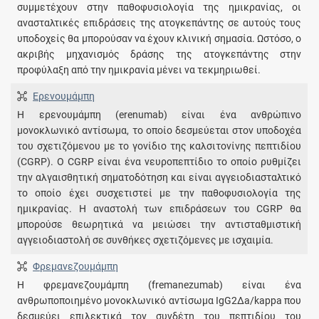
συμμετέχουν στην παθοφυσιολογία της ημικρανίας, οι
ανασταλτικές επιδράσεις της ατογκεπάντης σε αυτούς τους
υποδοχείς θα μπορούσαν να έχουν κλινική σημασία. Ωστόσο, ο
ακριβής μηχανισμός δράσης της ατογκεπάντης στην
προφύλαξη από την ημικρανία μένει να τεκμηριωθεί.
Ερενουμάμπη
Η ερενουμάμπη (erenumab) είναι ένα ανθρώπινο
μονοκλωνικό αντίσωμα, το οποίο δεσμεύεται στον υποδοχέα
του σχετιζόμενου με το γονίδιο της καλσιτονίνης πεπτιδίου
(CGRP). Ο CGRP είναι ένα νευροπεπτίδιο το οποίο ρυθμίζει
την αλγαισθητική σηματοδότηση και είναι αγγειοδιασταλτικό
το οποίο έχει συσχετιστεί με την παθοφυσιολογία της
ημικρανίας. Η αναστολή των επιδράσεων του CGRP θα
μπορούσε θεωρητικά να μειώσει την αντισταθμιστική
αγγειοδιαστολή σε συνθήκες σχετιζόμενες με ισχαιμία.
Φρεμανεζουμάμπη
Η φρεμανεζουμάμπη (fremanezumab) είναι ένα
ανθρωποποιημένο μονοκλωνικό αντίσωμα IgG2Δa/kappa που
δεσμεύει επιλεκτικά τον συνδέτη του πεπτιδίου του