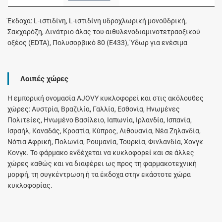
Έκδοχα: L-ιστιδίνη, L-ιστιδίνη υδροχλωρική μονοϋδρική,
Σακχαρόζη, Δινάτριο άλας του αιθυλενοδιαμινοτετραοξικού
οξέος (EDTA), Πολυσορβικό 80 (E433), Ύδωρ για ενέσιμα
Λοιπές χώρες
Η εμπορική ονομασία AJOVY κυκλοφορεί και στις ακόλουθες
χώρες: Αυστρία, Βραζιλία, Γαλλία, Εσθονία, Ηνωμένες
Πολιτείες, Ηνωμένο Βασίλειο, Ιαπωνία, Ιρλανδία, Ισπανία,
Ισραήλ, Καναδάς, Κροατία, Κύπρος, Λιθουανία, Νέα Ζηλανδία,
Νότια Αφρική, Πολωνία, Ρουμανία, Τουρκία, Φινλανδία, Χονγκ
Κονγκ. Το φάρμακο ενδέχεται να κυκλοφορεί και σε άλλες
χώρες καθώς και να διαφέρει ως προς τη φαρμακοτεχνική
μορφή, τη συγκέντρωση ή τα έκδοχα στην εκάστοτε χώρα
κυκλοφορίας.