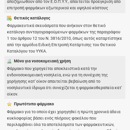
αποζημιωθούν από τον Ε.Ο.Π.Υ.Υ., απαιτείται προέγκριση από
επιτροπή φαρμάκων εξωτερικού και υψηλού κόστους
Θετικός κατάλογος
Φαρμακευτικά σκευάσματα που ανήκουν στον θετικό
κατάλογο συνταγογραφούμενων φαρμάκων της παραγράφου
1 του άρθρου 12 του Ν. 3816/2010, όπως αυτός καταρτίστηκε
από την αρμόδια Ειδική Επιτροπή Κατάρτισης του Θετικού
Καταλόγου του ΥΥΚΑ.
Μόνο για νοσοκομειακή χρήση
Φάρμακο που χορηγείται αποκλειστικά κατά την
ενδονοσοκομειακή νοσηλεία, ενώ για τη συνέχιση της
χορήγησης κατ' οίκον απαιτείται βεβαίωση από το
νοσηλευτικό ίδρυμα ότι συνεχίζεται η φαρμακοθεραπεία κατ'
οίκον.
Πρωτότυπο φάρμακo
Φάρμακο για το οποίο έχει χορηγηθεί η πρώτη χρονικά άδεια
κυκλοφορίας βάσει ενός πλήρους φακέλου που
περιλαμβάνει όλα τα αποτελέσματα των φαρμακευτικών,