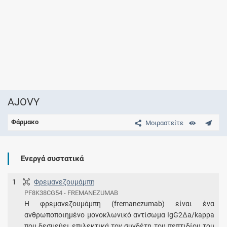
AJOVY
Φάρμακο
Μοιραστείτε
Ενεργά συστατικά
1
Φρεμανεζουμάμπη
PF8K38CG54 - FREMANEZUMAB
Η φρεμανεζουμάμπη (fremanezumab) είναι ένα
ανθρωποποιημένο μονοκλωνικό αντίσωμα IgG2Δa/kappa
που δεσμεύει επιλεκτικά τον συνδέτη του πεπτιδίου του