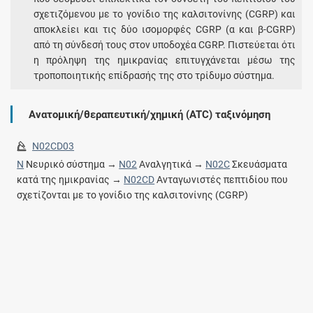
σχετιζόμενου με το γονίδιο της καλσιτονίνης (CGRP) και
αποκλείει και τις δύο ισομορφές CGRP (α και β-CGRP)
από τη σύνδεσή τους στον υποδοχέα CGRP. Πιστεύεται ότι
η πρόληψη της ημικρανίας επιτυγχάνεται μέσω της
τροποποιητικής επίδρασής της στο τρίδυμο σύστημα.
Ανατομική/θεραπευτική/χημική (ATC) ταξινόμηση
N02CD03
N
Νευρικό σύστημα →
N02
Αναλγητικά →
N02C
Σκευάσματα
κατά της ημικρανίας →
N02CD
Ανταγωνιστές πεπτιδίου που
σχετίζονται με το γονίδιο της καλσιτονίνης (CGRP)