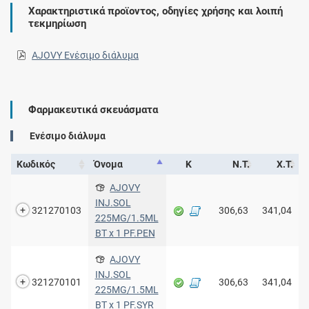
Χαρακτηριστικά προϊοντος, οδηγίες χρήσης και λοιπή
τεκμηρίωση
AJOVY Ενέσιμο διάλυμα
Φαρμακευτικά σκευάσματα
Ενέσιμο διάλυμα
Κωδικός
Όνομα
Κ
Ν.Τ.
Χ.Τ.
AJOVY
INJ.SOL
321270103
306,63
341,04
225MG/1.5ML
BT x 1 PF.PEN
AJOVY
INJ.SOL
321270101
306,63
341,04
225MG/1.5ML
BT x 1 PF.SYR