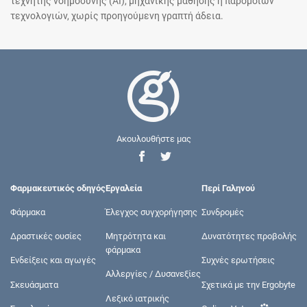
τεχνητής νοημοσύνης (AI), μηχανικής μάθησης ή παρόμοιων
τεχνολογιών, χωρίς προηγούμενη γραπτή άδεια.
Ακουλουθήστε μας
Φαρμακευτικός οδηγός
Εργαλεία
Περί Γαληνού
Φάρμακα
Έλεγχος συγχορήγησης
Συνδρομές
Δραστικές ουσίες
Μητρότητα και
Δυνατότητες προβολής
φάρμακα
Ενδείξεις και αγωγές
Συχνές ερωτήσεις
Αλλεργίες / Δυσανεξίες
Σκευάσματα
Σχετικά με την Ergobyte
Λεξικό ιατρικής