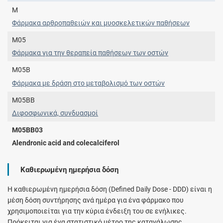
M
Φάρμακα αρθροπαθειών και μυοσκελετικών παθήσεων
M05
Φάρμακα για την θεραπεία παθήσεων των οστών
M05B
Φάρμακα με δράση στο μεταβολισμό των οστών
M05BB
Διφοσφωνικά, συνδυασμοί
M05BB03
Alendronic acid and colecalciferol
Καθιερωμένη ημερήσια δόση
H καθιερωμένη ημερήσια δόση (Defined Daily Dose - DDD) είναι η
μέση δόση συντήρησης ανά ημέρα για ένα φάρμακο που
χρησιμοποιείται για την κύρια ένδειξη του σε ενήλικες.
Πρόκειται για ένα στατιστικό μέτρο της κατανάλωσης