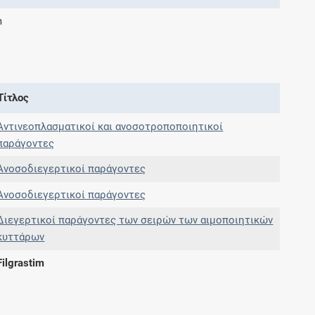
m
Συνδρομές
Μάθετε περισσότερα για τα οφέλη και τις
επιπλέον παροχές των συνδρομητικών
Τίτλος
προγραμμάτων
Αντινεοπλασματικοί και ανοσοτροποποιητικοί
παράγοντες
Ανοσοδιεγερτικοί παράγοντες
Ενδείξεις και αγωγές
Ανοσοδιεγερτικοί παράγοντες
Βρείτε θεραπευτικές ενδείξεις και αγωγές για
Διεγερτικοί παράγοντες των σειρών των αιμοποιητικών
νόσους, συμπτώματα και ιατρικές πράξεις
κυττάρων
Filgrastim
Γνωρίζατε ότι...