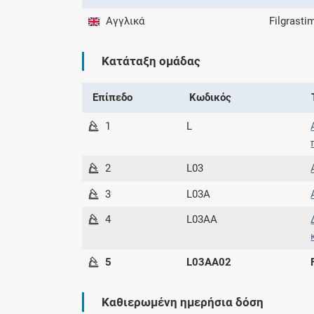
Αγγλικά
Filgrasti
Κατάταξη ομάδας
Επίπεδο
Κωδικός
1
L
2
L03
3
L03A
4
L03AA
5
L03AA02
Καθιερωμένη ημερήσια δόση