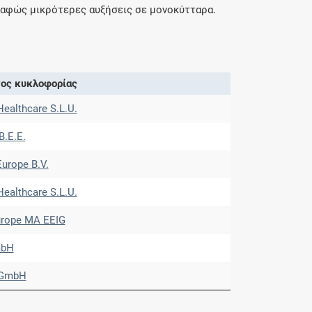
σαφώς μικρότερες αυξήσεις σε μονοκύτταρα.
ος κυκλοφορίας
ealthcare S.L.U.
Β.Ε.Ε.
urope B.V.
ealthcare S.L.U.
Europe MA EEIG
mbH
 GmbH