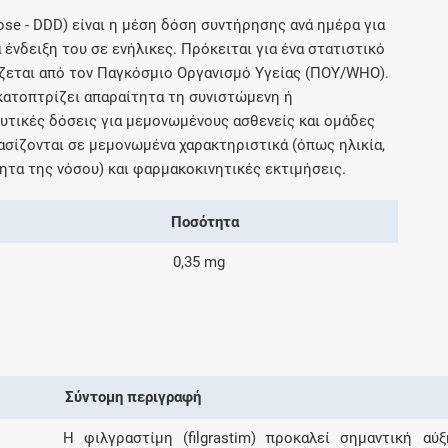
Μοιραζόμαστε μαζί σας γεγονότα της
ose - DDD) είναι η μέση δόση συντήρησης ανά ημέρα για
πορείας του Galinos.gr από το 2011 μέχρι
 ένδειξη του σε ενήλικες. Πρόκειται για ένα στατιστικό
σήμερα
ζεται από τον Παγκόσμιο Οργανισμό Υγείας (ΠΟΥ/WHO).
ικατοπτρίζει απαραίτητα τη συνιστώμενη ή
τικές δόσεις για μεμονωμένους ασθενείς και ομάδες
σίζονται σε μεμονωμένα χαρακτηριστικά (όπως ηλικία,
ητα της νόσου) και φαρμακοκινητικές εκτιμήσεις.
Ποσότητα
0,35 mg
Σύντομη περιγραφή
Η φιλγραστίμη (filgrastim) προκαλεί σημαντική 