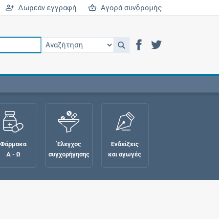
Δωρεάν εγγραφή
Αγορά συνδρομής
Φάρμακα
Έλεγχος
Ενδείξεις
Α - Ω
συγχορήγησης
και αγωγές