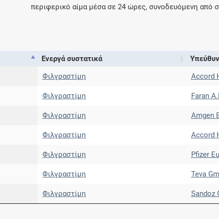
περιφερικό αίμα μέσα σε 24 ώρες, συνοδευόμενη από 
Ενεργά συστατικά
Υπεύθυν
Φιλγραστίμη
Accord H
Φιλγραστίμη
Faran Α.
Φιλγραστίμη
Amgen E
Φιλγραστίμη
Accord H
Φιλγραστίμη
Pfizer 
Φιλγραστίμη
Teva G
Φιλγραστίμη
Sandoz