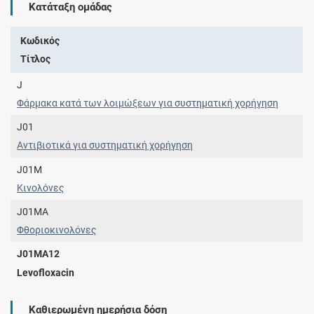
Κατάταξη ομάδας
Κωδικός
Τίτλος
J
Φάρμακα κατά των λοιμώξεων για συστηματική χορήγηση
J01
Αντιβιοτικά για συστηματική χορήγηση
J01M
Κινολόνες
J01MA
Φθοριοκινολόνες
J01MA12
Levofloxacin
Καθιερωμένη ημερήσια δόση