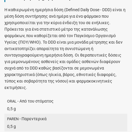
H καθιερωμένη ημερήσια δόση (Defined Daily Dose - DDD) είναι η
μέση δόση συντήρησης ανά ημέρα για ένα φάρμακο που
χρησιμοποιείται για την κύρια ένδειξη του σε ενήλικες.
Πρόκειται για ένα στατιστικό μέτρο της κατανάλωσης
φαρμάκων, που καθορίζεται από τον Παγκόσμιο Οργανισμό
Υγείας (ΠΟΥ/WHO). Το DDD είναι μια μονάδα μέτρησης και δεν
αντικατοπτρίζει απαραίτητα τη συνιστώμενη ή
συνταγογραφούμενη ημερήσια δόση. Οι θεραπευτικές δόσεις
για μεμονωμένους ασθενείς και ομάδες ασθενών διαφέρουν
συχνά από το DDD καθώς βασίζονται σε μεμονωμένα
χαρακτηριστικά (όπως ηλικία, βάρος, εθνοτικές διαφορές,
τύπος και σοβαρότητα της νόσου) και φαρμακοκινητικές
εκτιμήσεις.
- Από του στόματος
ORAL
0,5 g
- Παρεντερικά
PAREN
0,5 g