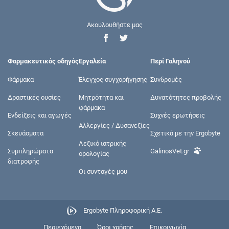
Ακουλουθήστε μας
Φαρμακευτικός οδηγός
Εργαλεία
Περί Γαληνού
Φάρμακα
Έλεγχος συγχορήγησης
Συνδρομές
Δραστικές ουσίες
Μητρότητα και
Δυνατότητες προβολής
φάρμακα
Ενδείξεις και αγωγές
Συχνές ερωτήσεις
Αλλεργίες / Δυσανεξίες
Σκευάσματα
Σχετικά με την Ergobyte
Λεξικό ιατρικής
Συμπληρώματα
GalinosVet.gr
ορολογίας
διατροφής
Οι συνταγές μου
Ergobyte Πληροφορική Α.Ε.
Περιεχόμενα
Όροι χρήσης
Επικοινωνία