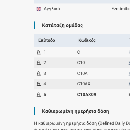
Αγγλικά
Ezetimib
Κατάταξη ομάδας
Επίπεδο
Κωδικός
1
C
2
C10
3
C10A
4
C10AX
5
C10AX09
Καθιερωμένη ημερήσια δόση
H καθιερωμένη ημερήσια δόση (Defined Daily D