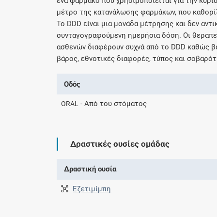
ένα φάρμακο που χρησιμοποιείται για την κύρια
μέτρο της κατανάλωσης φαρμάκων, που καθορί
Το DDD είναι μια μονάδα μέτρησης και δεν αντ
συνταγογραφούμενη ημερήσια δόση. Οι θεραπευ
ασθενών διαφέρουν συχνά από το DDD καθώς βα
βάρος, εθνοτικές διαφορές, τύπος και σοβαρότ
Οδός
- Από του στόματος
ORAL
Δραστικές ουσίες ομάδας
Δραστική ουσία
Εζετιμίμπη