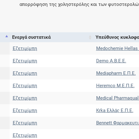
απορρόφηση της χοληστερόλης και των φυτοστερολώ
Ενεργά συστατικά
Υπεύθυνος κυκλοφο
Εζετιμίμπη
Medochemie Hellas 
Εζετιμίμπη
Demo Α.Β.Ε.Ε.
Εζετιμίμπη
Mediapharm Ε.Π.Ε.
Εζετιμίμπη
Heremco Μ.Ε.Π.Ε.
Εζετιμίμπη
Medical Pharmaquali
Εζετιμίμπη
Krka Ελλάς Ε.Π.Ε.
Εζετιμίμπη
Bennett Φαρμακευτι
Εζετιμίμπη