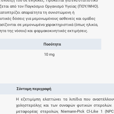
 ένδειξη του σε ενήλικες. Πρόκειται για ένα στατιστικό
Μοιραζόμαστε μαζί σας γεγονότα της
ζεται από τον Παγκόσμιο Οργανισμό Υγείας (ΠΟΥ/WHO).
πορείας του Galinos.gr από το 2011 μέχρι
ικατοπτρίζει απαραίτητα τη συνιστώμενη ή
σήμερα
τικές δόσεις για μεμονωμένους ασθενείς και ομάδες
σίζονται σε μεμονωμένα χαρακτηριστικά (όπως ηλικία,
ητα της νόσου) και φαρμακοκινητικές εκτιμήσεις.
Ποσότητα
10 mg
Σύντομη περιγραφή
Η εζετιμίμπη ελαττώνει τα λιπίδια που αναστέλλο
χοληστερόλης και των συναφών φυτικών στερολών. 
μεταφορέας στερολών, Niemann-Pick Cl-Like 1 (NPC