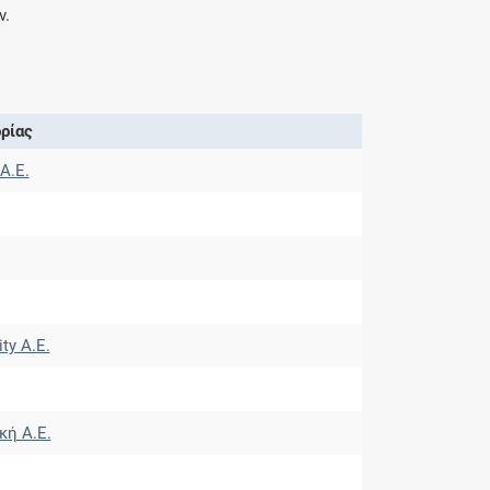
ν.
ρίας
Α.Ε.
ty Α.Ε.
κή A.E.