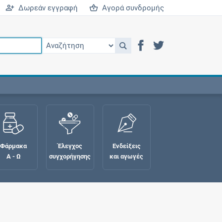
Δωρεάν εγγραφή
Αγορά συνδρομής
Φάρμακα
Έλεγχος
Ενδείξεις
Α - Ω
συγχορήγησης
και αγωγές