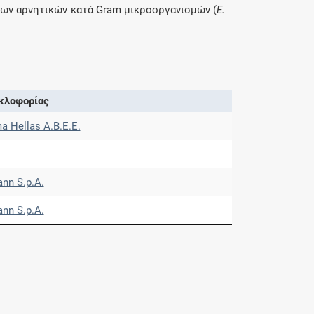
 των αρνητικών κατά Gram μικροοργανισμών (
Ε.
κλοφορίας
a Hellas Α.Β.Ε.Ε.
nn S.p.A.
nn S.p.A.