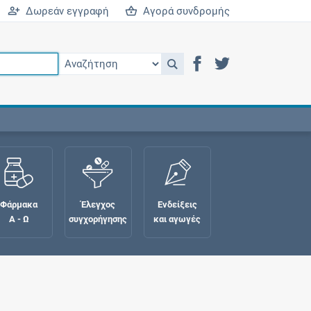
Δωρεάν εγγραφή
Αγορά συνδρομής
Φάρμακα
Έλεγχος
Ενδείξεις
Α - Ω
συγχορήγησης
και αγωγές