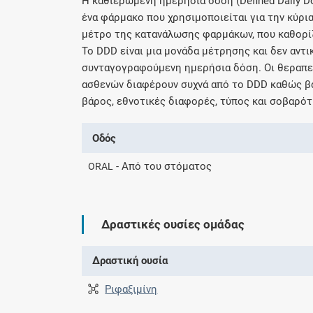
H καθιερωμένη ημερήσια δόση (Defined Daily D
ένα φάρμακο που χρησιμοποιείται για την κύρια
μέτρο της κατανάλωσης φαρμάκων, που καθορί
Το DDD είναι μια μονάδα μέτρησης και δεν αντ
συνταγογραφούμενη ημερήσια δόση. Οι θεραπευ
ασθενών διαφέρουν συχνά από το DDD καθώς βα
βάρος, εθνοτικές διαφορές, τύπος και σοβαρότ
Οδός
- Από του στόματος
ORAL
Δραστικές ουσίες ομάδας
Δραστική ουσία
Ριφαξιμίνη