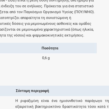
ose - DDD) είναι η μέση δόση συντήρησης ανά ημέρα για
Μοιραζόμαστε μαζί σας γεγονότα της
 ένδειξη του σε ενήλικες. Πρόκειται για ένα στατιστικό
πορείας του Galinos.gr από το 2011 μέχρι
ζεται από τον Παγκόσμιο Οργανισμό Υγείας (ΠΟΥ/WHO).
σήμερα
ικατοπτρίζει απαραίτητα τη συνιστώμενη ή
τικές δόσεις για μεμονωμένους ασθενείς και ομάδες
σίζονται σε μεμονωμένα χαρακτηριστικά (όπως ηλικία,
ητα της νόσου) και φαρμακοκινητικές εκτιμήσεις.
Ποσότητα
0,6 g
Σύντομη περιγραφή
Η ριφαξιμίνη είναι ένα ημισυνθετικό παράγωγο τη
εξαιρετική βακτηριοκτόνο δραστικότητα τόσο κατά τ