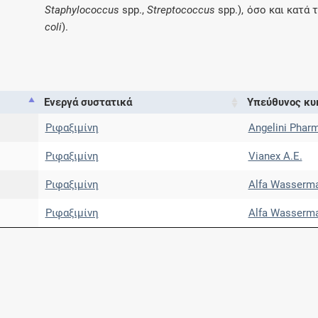
Staphylococcus
spp.,
Streptococcus
spp.), όσο και κατά
coli
).
Ενεργά συστατικά
Υπεύθυνος κυ
Ριφαξιμίνη
Angelini Pharm
Ριφαξιμίνη
Vianex A.E.
Ριφαξιμίνη
Alfa Wasserma
Ριφαξιμίνη
Alfa Wasserma