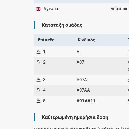
Αγγλικά
Rifaximin
Κατάταξη ομάδας
Επίπεδο
Κωδικός
1
A
2
A07
3
A07A
4
A07AA
5
A07AA11
Καθιερωμένη ημερήσια δόση