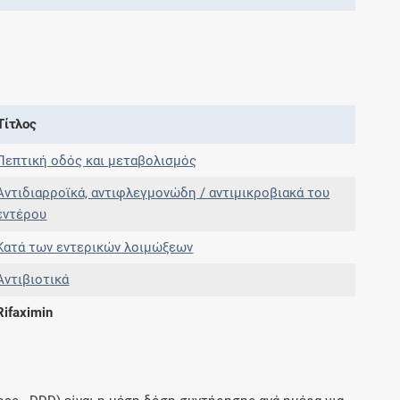
Συνδρομές
Μάθετε περισσότερα για τα οφέλη και τις
επιπλέον παροχές των συνδρομητικών
Τίτλος
προγραμμάτων
Πεπτική οδός και μεταβολισμός
Αντιδιαρροϊκά, αντιφλεγμονώδη / αντιμικροβιακά του
εντέρου
Ενδείξεις και αγωγές
Κατά των εντερικών λοιμώξεων
Βρείτε θεραπευτικές ενδείξεις και αγωγές για
Αντιβιοτικά
νόσους, συμπτώματα και ιατρικές πράξεις
Rifaximin
Γνωρίζατε ότι...