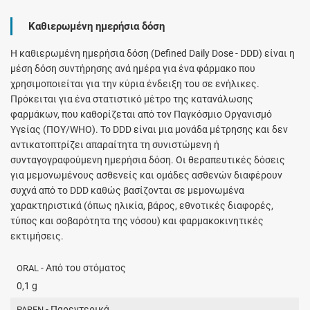
Καθιερωμένη ημερήσια δόση
H καθιερωμένη ημερήσια δόση (Defined Daily Dose - DDD) είναι η
μέση δόση συντήρησης ανά ημέρα για ένα φάρμακο που
χρησιμοποιείται για την κύρια ένδειξη του σε ενήλικες.
Πρόκειται για ένα στατιστικό μέτρο της κατανάλωσης
φαρμάκων, που καθορίζεται από τον Παγκόσμιο Οργανισμό
Υγείας (ΠΟΥ/WHO). Το DDD είναι μια μονάδα μέτρησης και δεν
αντικατοπτρίζει απαραίτητα τη συνιστώμενη ή
συνταγογραφούμενη ημερήσια δόση. Οι θεραπευτικές δόσεις
για μεμονωμένους ασθενείς και ομάδες ασθενών διαφέρουν
συχνά από το DDD καθώς βασίζονται σε μεμονωμένα
χαρακτηριστικά (όπως ηλικία, βάρος, εθνοτικές διαφορές,
τύπος και σοβαρότητα της νόσου) και φαρμακοκινητικές
εκτιμήσεις.
- Από του στόματος
ORAL
0,1 g
- Παρεντερικά
PAREN