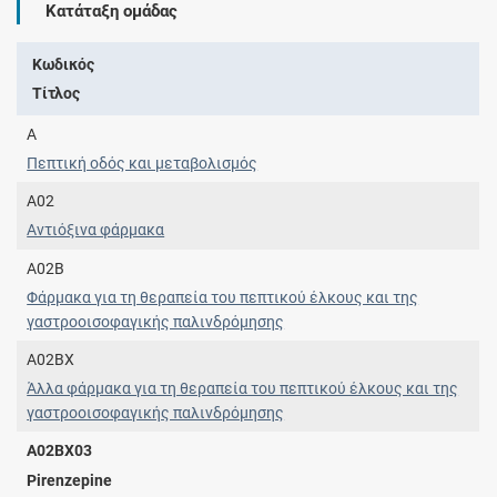
Κατάταξη ομάδας
Κωδικός
Τίτλος
A
Πεπτική οδός και μεταβολισμός
A02
Αντιόξινα φάρμακα
A02B
Φάρμακα για τη θεραπεία του πεπτικού έλκους και της
γαστροοισοφαγικής παλινδρόμησης
A02BX
Άλλα φάρμακα για τη θεραπεία του πεπτικού έλκους και της
γαστροοισοφαγικής παλινδρόμησης
A02BX03
Pirenzepine