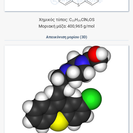
Χημικός τύπος: C₂₂H₂₅ClN₂OS
Μοριακή μάζα: 400,965 g/mol
Απεικόνιση μορίου (3D)