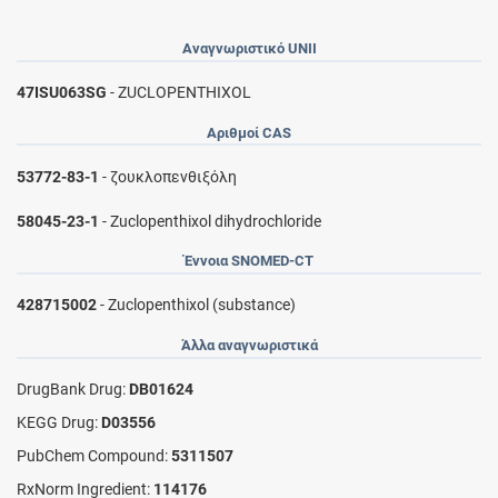
Αναγνωριστικό UNII
47ISU063SG
- ZUCLOPENTHIXOL
Αριθμοί CAS
53772-83-1
- ζουκλοπενθιξόλη
58045-23-1
- Zuclopenthixol dihydrochloride
Έννοια SNOMED-CT
428715002
- Zuclopenthixol (substance)
Άλλα αναγνωριστικά
DrugBank Drug:
DB01624
KEGG Drug:
D03556
PubChem Compound:
5311507
RxNorm Ingredient:
114176