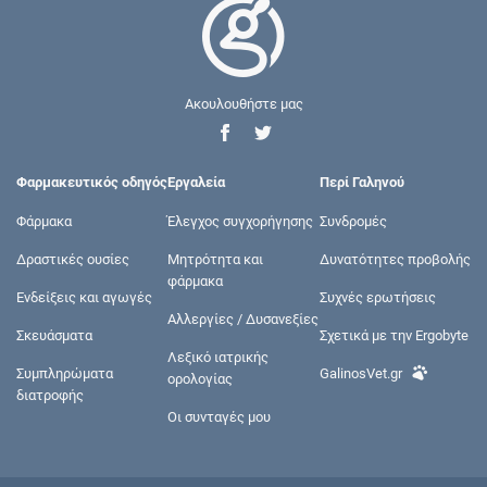
Ακουλουθήστε μας
Φαρμακευτικός οδηγός
Εργαλεία
Περί Γαληνού
Φάρμακα
Έλεγχος συγχορήγησης
Συνδρομές
Δραστικές ουσίες
Μητρότητα και
Δυνατότητες προβολής
φάρμακα
Ενδείξεις και αγωγές
Συχνές ερωτήσεις
Αλλεργίες / Δυσανεξίες
Σκευάσματα
Σχετικά με την Ergobyte
Λεξικό ιατρικής
Συμπληρώματα
GalinosVet.gr
ορολογίας
διατροφής
Οι συνταγές μου