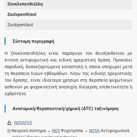
Ζουκλοπενθιξόλη
Zuclopenthixol
Zuclopentixol
Σύντομη περιγραφή
Η ζουκλοπενθιξόλη είναι παράγωγο του θειοξανθενίου με
έντονη αντιψυχωτική και ειδική ηρεμιστική δράση. Προκαλεί
παροδική, δοσοεξαρτώμενη καταστολή η οποία υποχωρεί μετά
τη θεραπεία λίγων εβδομάδων. Λόγω της ειδικής ηρεμιστικής
του δράσης, είναι ιδιαίτερα χρήσιμο στη θεραπεία ψυχωτικών
ασθενών με ψυχοκινητική ανησυχία, διέγερση, επιθετικότητα ή
εχθρότητα.
Ανατομική/θεραπευτική/χημική (ATC) ταξινόμηση
N05AF05
N
Νευρικό σύστημα →
N05
Ψυχοτρόπα →
N05A
Αντιψυχωσικά