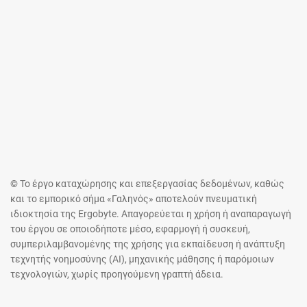
© Το έργο καταχώρησης και επεξεργασίας δεδομένων, καθώς
και το εμπορικό σήμα «Γαληνός» αποτελούν πνευματική
ιδιοκτησία της Ergobyte. Απαγορεύεται η χρήση ή αναπαραγωγή
του έργου σε οποιοδήποτε μέσο, εφαρμογή ή συσκευή,
συμπεριλαμβανομένης της χρήσης για εκπαίδευση ή ανάπτυξη
τεχνητής νοημοσύνης (AI), μηχανικής μάθησης ή παρόμοιων
τεχνολογιών, χωρίς προηγούμενη γραπτή άδεια.