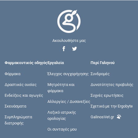
Ακουλουθήστε μας
Φαρμακευτικός οδηγός
Εργαλεία
Περί Γαληνού
Φάρμακα
Έλεγχος συγχορήγησης
Συνδρομές
Δραστικές ουσίες
Μητρότητα και
Δυνατότητες προβολής
φάρμακα
Ενδείξεις και αγωγές
Συχνές ερωτήσεις
Αλλεργίες / Δυσανεξίες
Σκευάσματα
Σχετικά με την Ergobyte
Λεξικό ιατρικής
Συμπληρώματα
GalinosVet.gr
ορολογίας
διατροφής
Οι συνταγές μου