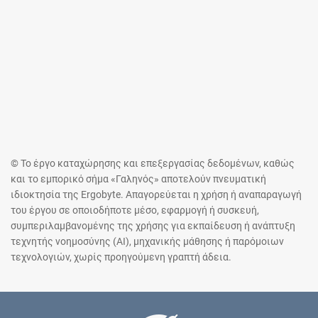
© Το έργο καταχώρησης και επεξεργασίας δεδομένων, καθώς
και το εμπορικό σήμα «Γαληνός» αποτελούν πνευματική
ιδιοκτησία της Ergobyte. Απαγορεύεται η χρήση ή αναπαραγωγή
του έργου σε οποιοδήποτε μέσο, εφαρμογή ή συσκευή,
συμπεριλαμβανομένης της χρήσης για εκπαίδευση ή ανάπτυξη
τεχνητής νοημοσύνης (AI), μηχανικής μάθησης ή παρόμοιων
τεχνολογιών, χωρίς προηγούμενη γραπτή άδεια.