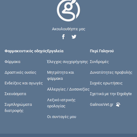
Ακουλουθήστε μας
Φαρμακευτικός οδηγός
Εργαλεία
Περί Γαληνού
Φάρμακα
Έλεγχος συγχορήγησης
Συνδρομές
Δραστικές ουσίες
Μητρότητα και
Δυνατότητες προβολής
φάρμακα
Ενδείξεις και αγωγές
Συχνές ερωτήσεις
Αλλεργίες / Δυσανεξίες
Σκευάσματα
Σχετικά με την Ergobyte
Λεξικό ιατρικής
Συμπληρώματα
GalinosVet.gr
ορολογίας
διατροφής
Οι συνταγές μου