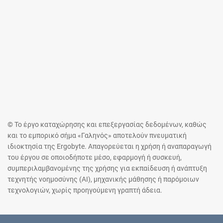
© Το έργο καταχώρησης και επεξεργασίας δεδομένων, καθώς
και το εμπορικό σήμα «Γαληνός» αποτελούν πνευματική
ιδιοκτησία της Ergobyte. Απαγορεύεται η χρήση ή αναπαραγωγή
του έργου σε οποιοδήποτε μέσο, εφαρμογή ή συσκευή,
συμπεριλαμβανομένης της χρήσης για εκπαίδευση ή ανάπτυξη
τεχνητής νοημοσύνης (AI), μηχανικής μάθησης ή παρόμοιων
τεχνολογιών, χωρίς προηγούμενη γραπτή άδεια.