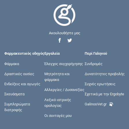
Ακουλουθήστε μας
Φαρμακευτικός οδηγός
Εργαλεία
Περί Γαληνού
Φάρμακα
Έλεγχος συγχορήγησης
Συνδρομές
Δραστικές ουσίες
Μητρότητα και
Δυνατότητες προβολής
φάρμακα
Ενδείξεις και αγωγές
Συχνές ερωτήσεις
Αλλεργίες / Δυσανεξίες
Σκευάσματα
Σχετικά με την Ergobyte
Λεξικό ιατρικής
Συμπληρώματα
GalinosVet.gr
ορολογίας
διατροφής
Οι συνταγές μου