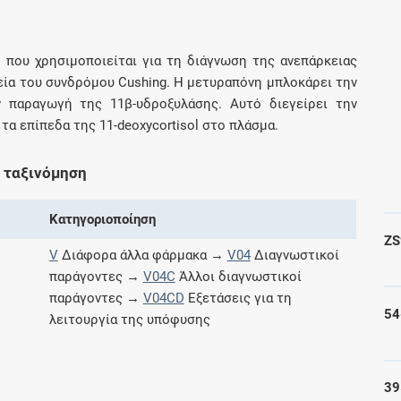
Μοιραζόμαστε μαζί σας γεγονότα της
πορείας του Galinos.gr από το 2011 μέχρι
σήμερα
 που χρησιμοποιείται για τη διάγνωση της ανεπάρκειας
εία του συνδρόμου Cushing. Η μετυραπόνη μπλοκάρει την
ν παραγωγή της 11β-υδροξυλάσης. Αυτό διεγείρει την
 τα επίπεδα της 11-deoxycortisol στο πλάσμα.
 ταξινόμηση
Κατηγοριοποίηση
Z
V
Διάφορα άλλα φάρμακα →
V04
Διαγνωστικοί
παράγοντες →
V04C
Άλλοι διαγνωστικοί
παράγοντες →
V04CD
Εξετάσεις για τη
54
λειτουργία της υπόφυσης
39