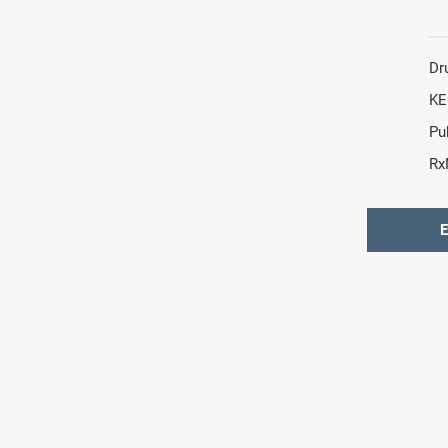
Dr
KE
Pu
Rx