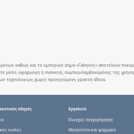
μένων, καθώς και το εμπορικό σήμα «Γαληνός» αποτελούν πνευμα
ε μέσο, εφαρμογή ή συσκευή, συμπεριλαμβανομένης της χρήσης
ιων τεχνολογιών, χωρίς προηγούμενη γραπτή άδεια.
ευτικός οδηγός
Εργαλεία
κα
Έλεγχος συγχορήγησης
κές ουσίες
Μητρότητα και φάρμακα