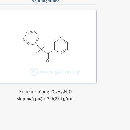
Δομικός τύπος
Χημικός τύπος: C₁₄H₁₄N₂O
Μοριακή μάζα: 226,274 g/mol