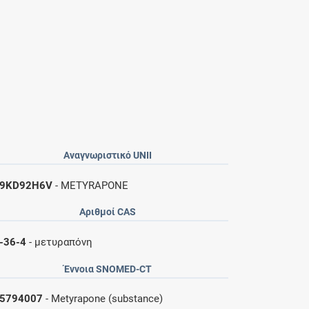
Αναγνωριστικό UNII
S9KD92H6V
- METYRAPONE
Αριθμοί CAS
-36-4
- μετυραπόνη
Έννοια SNOMED-CT
5794007
- Metyrapone (substance)