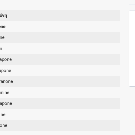
όνη
Συνδρομές
one
Μάθετε περισσότερα για τα οφέλη και τις
ne
επιπλέον παροχές των συνδρομητικών
προγραμμάτων
n
apone
apone
Ενδείξεις και αγωγές
ranone
Βρείτε θεραπευτικές ενδείξεις και αγωγές για
inine
νόσους, συμπτώματα και ιατρικές πράξεις
rapone
one
rone
Γνωρίζατε ότι...