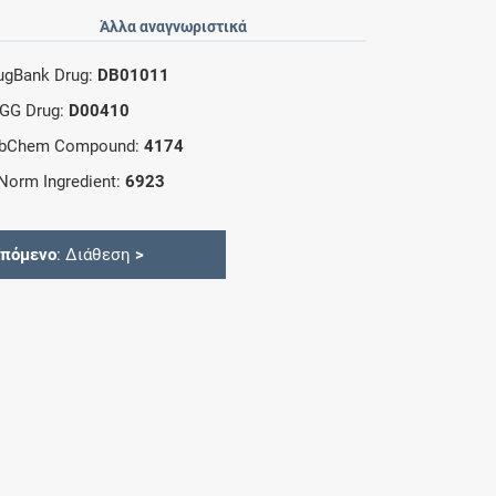
Άλλα αναγνωριστικά
ugBank Drug:
DB01011
GG Drug:
D00410
bChem Compound:
4174
Norm Ingredient:
6923
Επόμενο
: Διάθεση
>