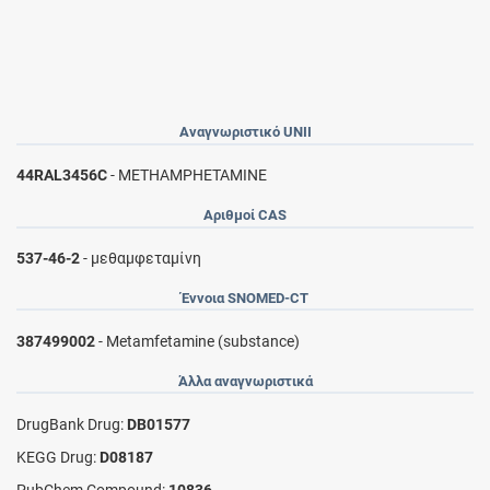
Αναγνωριστικό UNII
44RAL3456C
- METHAMPHETAMINE
Αριθμοί CAS
537-46-2
- μεθαμφεταμίνη
Έννοια SNOMED-CT
387499002
- Metamfetamine (substance)
Άλλα αναγνωριστικά
DrugBank Drug:
DB01577
KEGG Drug:
D08187
PubChem Compound:
10836