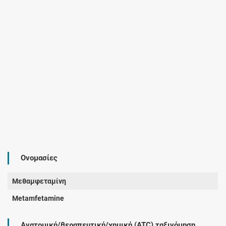
Ονομασίες
Μεθαμφεταμίνη
Metamfetamine
Ανατομική/θεραπευτική/χημική (ATC) ταξινόμηση