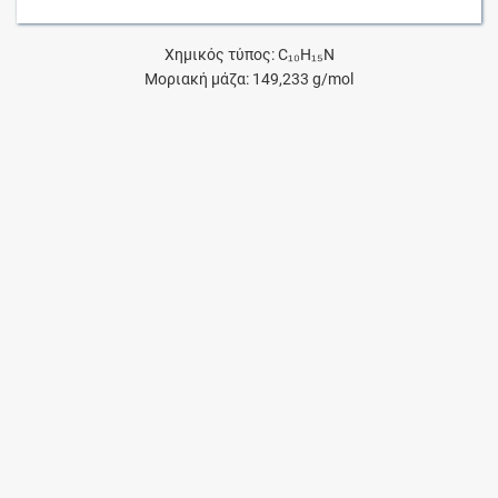
Χημικός τύπος: C₁₀H₁₅N
Μοριακή μάζα: 149,233 g/mol