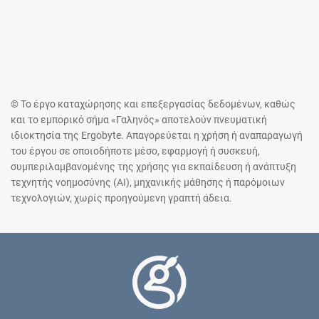
© Το έργο καταχώρησης και επεξεργασίας δεδομένων, καθώς
και το εμπορικό σήμα «Γαληνός» αποτελούν πνευματική
ιδιοκτησία της Ergobyte. Απαγορεύεται η χρήση ή αναπαραγωγή
του έργου σε οποιοδήποτε μέσο, εφαρμογή ή συσκευή,
συμπεριλαμβανομένης της χρήσης για εκπαίδευση ή ανάπτυξη
τεχνητής νοημοσύνης (AI), μηχανικής μάθησης ή παρόμοιων
τεχνολογιών, χωρίς προηγούμενη γραπτή άδεια.