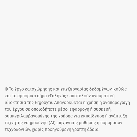
© Το έργο καταχώρησης και επεξεργασίας δεδομένων, καθώς
και το εμπορικό σήμα «Γαληνός» αποτελούν πνευματική
ιδιοκτησία της Ergobyte. Απαγορεύεται η χρήση ή αναπαραγωγή
του έργου σε οποιοδήποτε μέσο, εφαρμογή ή συσκευή,
συμπεριλαμβανομένης της χρήσης για εκπαίδευση ή ανάπτυξη
τεχνητής νοημοσύνης (AI), μηχανικής μάθησης ή παρόμοιων
τεχνολογιών, χωρίς προηγούμενη γραπτή άδεια.