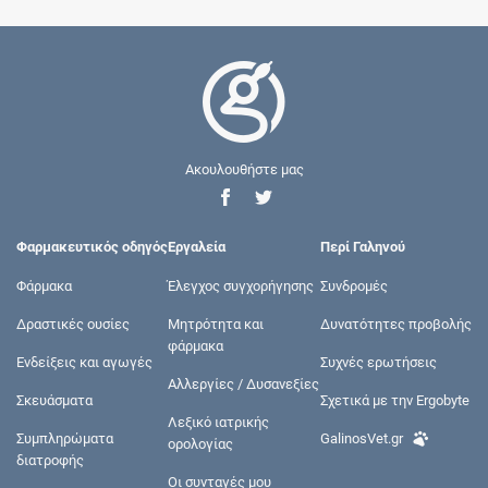
Ακουλουθήστε μας
Φαρμακευτικός οδηγός
Εργαλεία
Περί Γαληνού
Φάρμακα
Έλεγχος συγχορήγησης
Συνδρομές
Δραστικές ουσίες
Μητρότητα και
Δυνατότητες προβολής
φάρμακα
Ενδείξεις και αγωγές
Συχνές ερωτήσεις
Αλλεργίες / Δυσανεξίες
Σκευάσματα
Σχετικά με την Ergobyte
Λεξικό ιατρικής
Συμπληρώματα
GalinosVet.gr
ορολογίας
διατροφής
Οι συνταγές μου