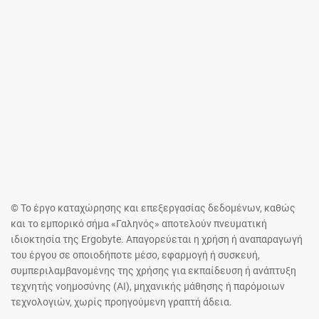
© Το έργο καταχώρησης και επεξεργασίας δεδομένων, καθώς
και το εμπορικό σήμα «Γαληνός» αποτελούν πνευματική
ιδιοκτησία της Ergobyte. Απαγορεύεται η χρήση ή αναπαραγωγή
του έργου σε οποιοδήποτε μέσο, εφαρμογή ή συσκευή,
συμπεριλαμβανομένης της χρήσης για εκπαίδευση ή ανάπτυξη
τεχνητής νοημοσύνης (AI), μηχανικής μάθησης ή παρόμοιων
τεχνολογιών, χωρίς προηγούμενη γραπτή άδεια.