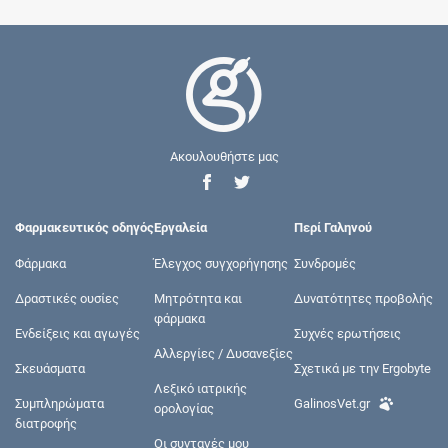
Ακουλουθήστε μας
Φαρμακευτικός οδηγός
Εργαλεία
Περί Γαληνού
Φάρμακα
Έλεγχος συγχορήγησης
Συνδρομές
Δραστικές ουσίες
Μητρότητα και
Δυνατότητες προβολής
φάρμακα
Ενδείξεις και αγωγές
Συχνές ερωτήσεις
Αλλεργίες / Δυσανεξίες
Σκευάσματα
Σχετικά με την Ergobyte
Λεξικό ιατρικής
Συμπληρώματα
GalinosVet.gr
ορολογίας
διατροφής
Οι συνταγές μου