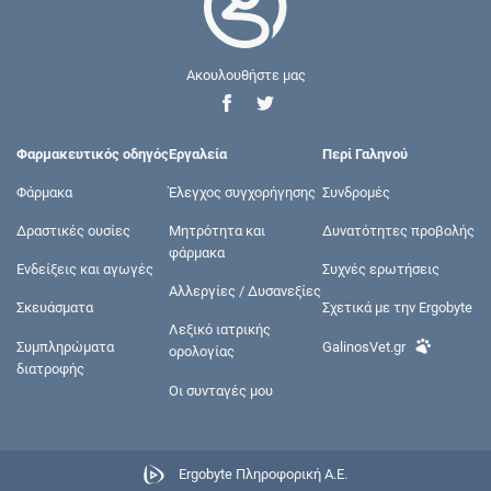
Ακουλουθήστε μας
Φαρμακευτικός οδηγός
Εργαλεία
Περί Γαληνού
Φάρμακα
Έλεγχος συγχορήγησης
Συνδρομές
Δραστικές ουσίες
Μητρότητα και
Δυνατότητες προβολής
φάρμακα
Ενδείξεις και αγωγές
Συχνές ερωτήσεις
Αλλεργίες / Δυσανεξίες
Σκευάσματα
Σχετικά με την Ergobyte
Λεξικό ιατρικής
Συμπληρώματα
GalinosVet.gr
ορολογίας
διατροφής
Οι συνταγές μου
Ergobyte Πληροφορική Α.Ε.