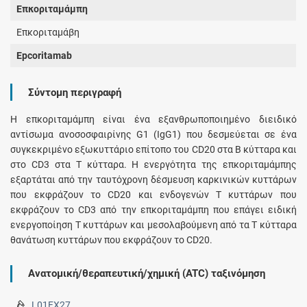
Επκοριταμάμπη
Επκοριταμάβη
Epcoritamab
Σύντομη περιγραφή
Η επκοριταμάμπη είναι ένα εξανθρωποποιημένο διειδικό
αντίσωμα ανοσοσφαιρίνης G1 (IgG1) που δεσμεύεται σε ένα
συγκεκριμένο εξωκυττάριο επίτοπο του CD20 στα Β κύτταρα και
στο CD3 στα Τ κύτταρα. Η ενεργότητα της επκοριταμάμπης
εξαρτάται από την ταυτόχρονη δέσμευση καρκινικών κυττάρων
που εκφράζουν το CD20 και ενδογενών Τ κυττάρων που
εκφράζουν το CD3 από την επκοριταμάμπη που επάγει ειδική
ενεργοποίηση Τ κυττάρων και μεσολαβούμενη από τα Τ κύτταρα
θανάτωση κυττάρων που εκφράζουν το CD20.
Ανατομική/θεραπευτική/χημική (ATC) ταξινόμηση
L01FX27