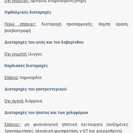
Όχι γνωστές:
αμνησία, επηρεασμένη μνήμη
Οφθαλμικές διαταραχές
Πολύ σπάνιες:
διαταραχή προσαρμογής, θαμπή όραση,
βολβοστροφή
Διαταραχές του ωτός και του λαβυρίνθου
Όχι γνωστή:
ίλιγγος
Καρδιακές διαταραχές
Σπάνια:
ταχυκαρδία
Διαταραχές του γαστρεντερικού
Όχι συχνή:
διάρροια
Διαταραχές του ήπατος και των χοληφόρων
Σπάνιες:
μη φυσιολογική ηπατική λειτουργία (αυξημένες
τρανσαμινάσες, αλκαλική φωσφατάση, γ‑GT και χολερυθρίνη)