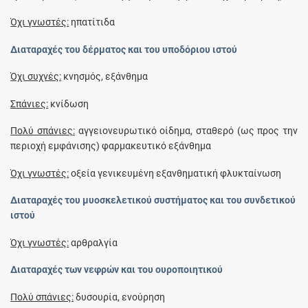
Όχι γνωστές:
ηπατίτιδα
Διαταραχές του δέρματος και του υποδόριου ιστού
Όχι συχνές:
κνησμός, εξάνθημα
Σπάνιες:
κνίδωση
Πολύ σπάνιες:
αγγειονευρωτικό οίδημα, σταθερό (ως προς την
περιοχή εμφάνισης) φαρμακευτικό εξάνθημα
Όχι γνωστές:
oξεία γενικευμένη εξανθηματική φλυκταίνωση
Διαταραχές του μυοσκελετικού συστήματος και του συνδετικού
ιστού
Όχι γνωστές:
αρθραλγία
Διαταραχές των νεφρών και του ουροποιητικού
Πολύ σπάνιες:
δυσουρία, ενούρηση