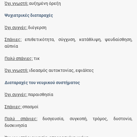
Όχι γνωστή:
αυξημένη όρεξη
Ψυχιατρικές διαταραχές
Όχι συχνές:
διέγερση
Σπάνιες:
επιθετικότητα, σύγχυση, κατάθλιψη, ψευδαίσθηση,
αϋπνία
Πολύ σπάνιες:
τικ
Όχι γνωστή:
ιδεασμός αυτοκτονίας, εφιάλτες
Διαταραχές του νευρικού συστήματος
Όχι συχνές:
παραισθησία
Σπάνιες:
σπασμοί
Πολύ σπάνιες:
δυσγευσία, συγκοπή, τρόμος, δυστονία,
δυσκινησία