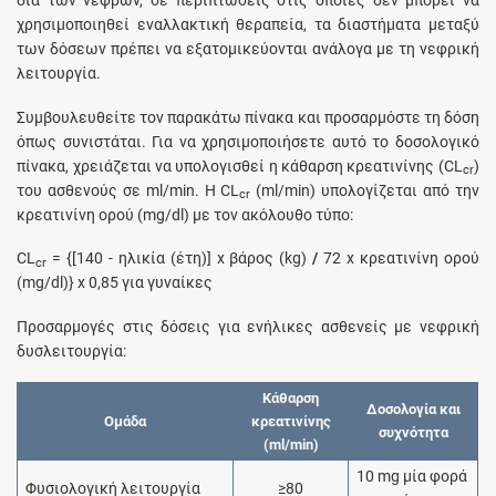
διά των νεφρών, σε περιπτώσεις στις οποίες δεν μπορεί να
χρησιμοποιηθεί εναλλακτική θεραπεία, τα διαστήματα μεταξύ
των δόσεων πρέπει να εξατομικεύονται ανάλογα με τη νεφρική
λειτουργία.
Συμβουλευθείτε τον παρακάτω πίνακα και προσαρμόστε τη δόση
όπως συνιστάται. Για να χρησιμοποιήσετε αυτό το δοσολογικό
πίνακα, χρειάζεται να υπολογισθεί η κάθαρση κρεατινίνης (CL
)
cr
του ασθενούς σε ml/min. H CL
(ml/min) υπολογίζεται από την
cr
κρεατινίνη ορού (mg/dl) με τον ακόλουθο τύπο:
CL
= {[140 - ηλικία (έτη)] x βάρος (kg)
/
72 x κρεατινίνη ορού
cr
(mg/dl)} x 0,85 για γυναίκες
Προσαρμογές στις δόσεις για ενήλικες ασθενείς με νεφρική
δυσλειτουργία:
Κάθαρση
Δοσολογία και
Ομάδα
κρεατινίνης
συχνότητα
(ml/min)
10 mg μία φορά
Φυσιολογική λειτουργία
≥80