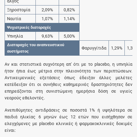
άλγος
Ξηροστομία
2,09%
0,82%
Ναυτία
1,07%
1,14%
Ψυχιατρικές διαταραχές
Υπνηλία
9,63%
5,00%
Διαταραχές του αναπνευστικού
Φαρυγγίτιδα
1,29%
1,34
συστήματος
Αν και στατιστικά συχνότερη απ' ότι με το placebo, η υπνηλία
ήταν ήπια έως μέτρια στην πλειονότητα των περιπτώσεων.
Αντικειμενικές εξετάσεις όπως έδειξαν άλλες μελέτες
κατέδειξαν ότι οι συνήθεις καθημερινές δραστηριότητες δεν
επηρεάζονται στη συνιστώμενη ημερήσια δόση σε υγιείς
νεαρούς εθελοντές.
Ανεπιθύμητες αντιδράσεις σε ποσοστά 1% ή υψηλότερα σε
παιδιά ηλικίας 6 μηνών έως 12 ετών που εισήχθησαν σε
ελεγχόμενες με placebo κλινικές ή φαρμακοκλινικές δοκιμές
είναι: