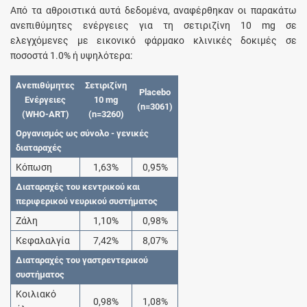
Από τα αθροιστικά αυτά δεδομένα, αναφέρθηκαν οι παρακάτω
ανεπιθύμητες ενέργειες για τη σετιριζίνη 10 mg σε
ελεγχόμενες με εικονικό φάρμακο κλινικές δοκιμές σε
ποσοστά 1.0% ή υψηλότερα:
Ανεπιθύμητες
Σετιριζίνη
Placebo
Ενέργειες
10 mg
(n=3061)
(WHO-ART)
(n=3260)
Οργανισμός ως σύνολο - γενικές
διαταραχές
Κόπωση
1,63%
0,95%
Διαταραχές του κεντρικού και
περιφερικού νευρικού συστήματος
Ζάλη
1,10%
0,98%
Κεφαλαλγία
7,42%
8,07%
Διαταραχές του γαστρεντερικού
συστήματος
Κοιλιακό
0,98%
1,08%