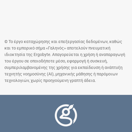
© Το έργο καταχώρησης και επεξεργασίας δεδομένων, καθώς
και το εμπορικό σήμα «Γαληνός» αποτελούν πνευματική
ιδιοκτησία της Ergobyte. Απαγορεύεται η χρήση ή αναπαραγωγή
του έργου σε οποιοδήποτε μέσο, εφαρμογή ή συσκευή,
συμπεριλαμβανομένης της χρήσης για εκπαίδευση ή ανάπτυξη
τεχνητής νοημοσύνης (AI), μηχανικής μάθησης ή παρόμοιων
τεχνολογιών, χωρίς προηγούμενη γραπτή άδεια.