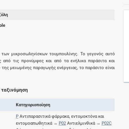
ζόλη
Συνδρομές
ole
Μάθετε περισσότερα για τα οφέλη και τις
επιπλέον παροχές των συνδρομητικών
προγραμμάτων
 των μικροσωληνίσκων τουμπουλίνης. Το γεγονός αυτό
 από τις προνύμφες και από τα ενήλικα παράσιτα και
 της μειωμένης παραγωγής ενέργειας, το παράσιτο είναι
Ενδείξεις και αγωγές
Βρείτε θεραπευτικές ενδείξεις και αγωγές για
 ταξινόμηση
νόσους, συμπτώματα και ιατρικές πράξεις
Κατηγοριοποίηση
P
Αντιπαρασιτικά φάρμακα, εντομοκτόνα και
Γνωρίζατε ότι...
εντομοαπωθητικά →
P02
Αντιελμινθικά →
P02C