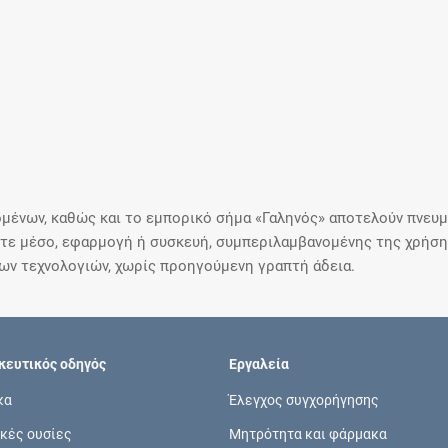
μένων, καθώς και το εμπορικό σήμα «Γαληνός» αποτελούν πνευμα
ε μέσο, εφαρμογή ή συσκευή, συμπεριλαμβανομένης της χρήσης
ιων τεχνολογιών, χωρίς προηγούμενη γραπτή άδεια.
ευτικός οδηγός
Εργαλεία
κα
Έλεγχος συγχορήγησης
κές ουσίες
Μητρότητα και φάρμακα