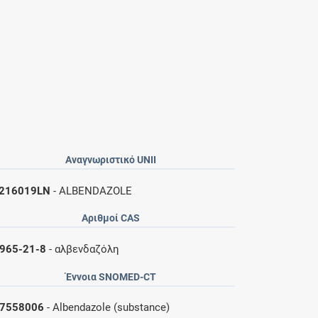
Αναγνωριστικό UNII
216019LN
- ALBENDAZOLE
Αριθμοί CAS
965-21-8
- αλβενδαζόλη
Έννοια SNOMED-CT
7558006
- Albendazole (substance)