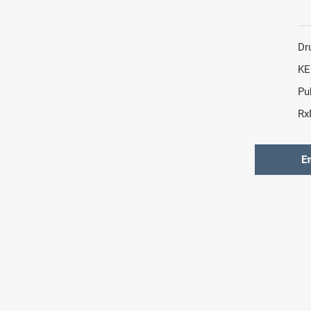
Dr
KE
Pu
Rx
Ε