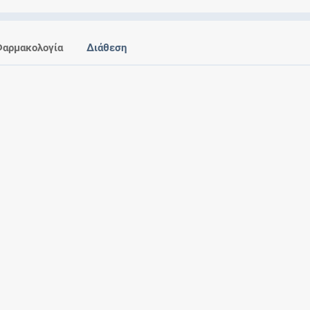
Ελέγξτε την αγωγή σας για αντενδείξεις και
αλληλεπιδράσεις μεταξύ των φαρμάκων
Φαρμακολογία
Διάθεση
Οι συνταγές μου
Αποθηκεύστε τις συνταγές σας και
μοιραστείτε τις εύκολα και με ασφάλεια
Μητρότητα και φάρμακα
Ενημερωθείτε για την ασφάλεια χορήγησης
ενός φαρμάκου κατά τη διάρκεια της
εγκυμοσύνης ή του θηλασμού