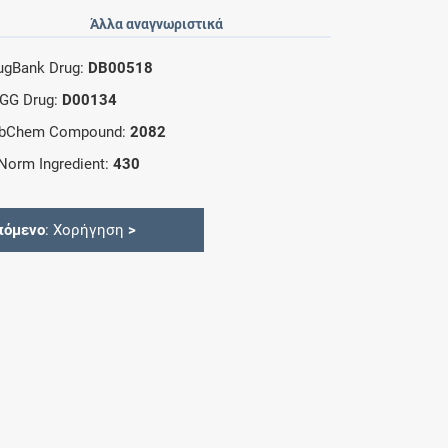
Άλλα αναγνωριστικά
ugBank Drug:
DB00518
GG Drug:
D00134
bChem Compound:
2082
Norm Ingredient:
430
πόμενο
: Χορήγηση
>