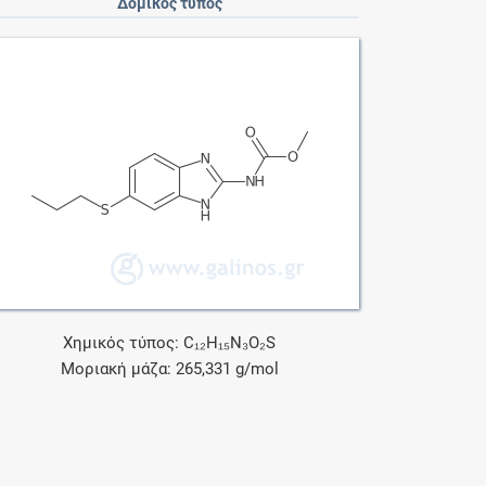
Δομικός τύπος
Χημικός τύπος: C₁₂H₁₅N₃O₂S
Μοριακή μάζα: 265,331 g/mol