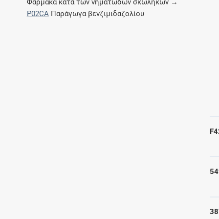
Φάρμακα κατά των νηματωδών σκωλήκων →
Μοιραζόμαστε μαζί σας γεγονότα της
P02CA
Παράγωγα βενζιμιδαζολίου
πορείας του Galinos.gr από το 2011 μέχρι
σήμερα
F4
54
38