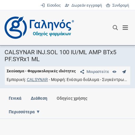
Είσοδος
Δωρεάν εγγραφή
Συνδρομή
®
Οδηγός φαρμάκων
CALSYNAR INJ.SOL 100 IU/ML AMP BTx5
PF.SYRx1 ML
Σκεύασμα - Φαρμακολογικές ιδιότητες
Μοιραστείτε
Εμπορική
CALSYNAR
Μορφή
Eνέσιμο διάλυμα
Συγκέντρωση
10
Γενικά
Διάθεση
Οδηγίες χρήσης
Περισσότερα