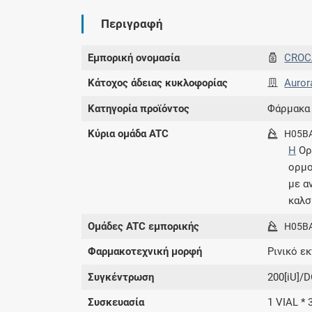
Περιγραφή
Εμπορική ονομασία
CROC
Κάτοχος άδειας κυκλοφορίας
Auror
Κατηγορία προϊόντος
Φάρμακα
Κύρια ομάδα ATC
H05B
H
Ορ
ορμ
με α
καλσ
Ομάδες ATC εμπορικής
H05B
Φαρμακοτεχνική μορφή
Ρινικό ε
Συγκέντρωση
200[iU]/
Συσκευασία
1 VIAL * 