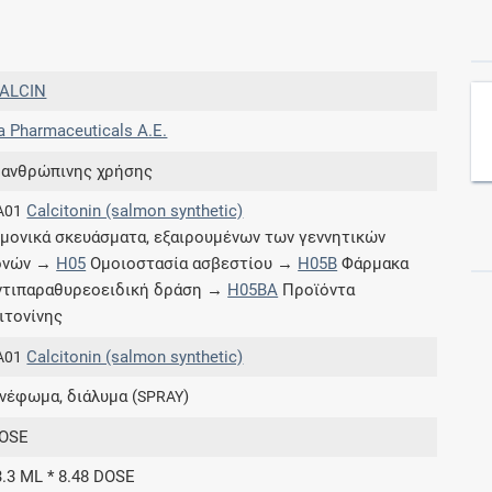
Συνδρομές
ALCIN
Μάθετε περισσότερα για τα οφέλη και τις
a Pharmaceuticals Α.Ε.
επιπλέον παροχές των συνδρομητικών
προγραμμάτων
 ανθρώπινης χρήσης
Calcitonin (salmon synthetic)
A01
μονικά σκευάσματα, εξαιρουμένων των γεννητικών
ονών →
H05
Ομοιοστασία ασβεστίου →
H05B
Φάρμακα
Ενδείξεις και αγωγές
ντιπαραθυρεοειδική δράση →
H05BA
Προϊόντα
ιτονίνης
Βρείτε θεραπευτικές ενδείξεις και αγωγές για
νόσους, συμπτώματα και ιατρικές πράξεις
Calcitonin (salmon synthetic)
A01
κνέφωμα, διάλυμα (
)
SPRAY
DOSE
Γνωρίζατε ότι...
3.3 ML * 8.48 DOSE