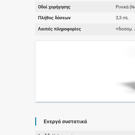
Οδοί χορήγησης
Ρινικά (
N
Πλήθος δόσεων
3,3
mL
Λοιπές πληροφορίες
+δοσομ. 
Ενεργά συστατικά