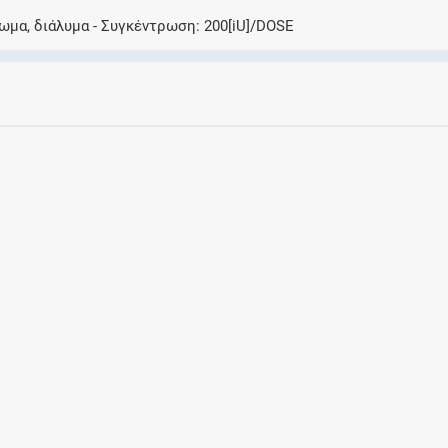
Ελέγξτε την αγωγή σας για αντενδείξεις και
ωμα, διάλυμα
Συγκέντρωση
200[iU]/DOSE
αλληλεπιδράσεις μεταξύ των φαρμάκων
Οι συνταγές μου
Αποθηκεύστε τις συνταγές σας και
μοιραστείτε τις εύκολα και με ασφάλεια
Μητρότητα και φάρμακα
Ενημερωθείτε για την ασφάλεια χορήγησης
ενός φαρμάκου κατά τη διάρκεια της
εγκυμοσύνης ή του θηλασμού