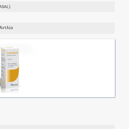
Μοιραζόμαστε μαζί σας γεγονότα της
)
ASAL
πορείας του Galinos.gr από το 2011 μέχρι
σήμερα
Αντλία