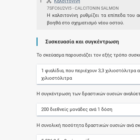
1
Καλσιτονίνη
7SFC6U2VI5 - CALCITONIN SALMON
Η καλσιτονίνη ρυθμίζει τα επίπεδα του α
βοηθά στο σχηματισμό νέου οστού.
Συσκευασία και συγκέντρωση
Το σκεύασμα παρουσιάζει τον εξής τρόπο συσκ
1
φιαλίδια
, που περιέχουν
3,3
χιλιοστόλιτρα
α
χιλιοστόλιτρα
Η συγκέντρωση των δραστικών ουσιών αναλύετ
200
διεθνείς μονάδες
ανά
1
δόση
Η συνολική ποσότητα δραστικών ουσιών ανά σκ