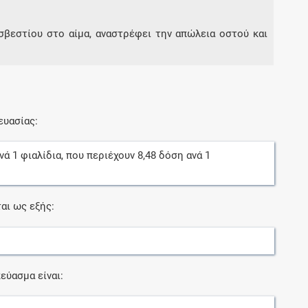
σβεστίου στο αίμα, αναστρέφει την απώλεια οστού και
ευασίας:
νά
1
φιαλίδια
, που περιέχουν
8,48
δόση
ανά
1
αι ως εξής:
εύασμα είναι: