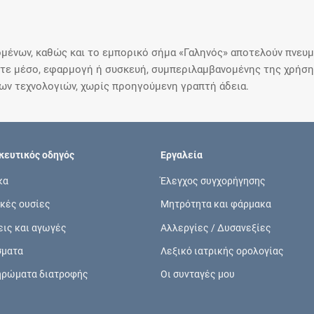
μένων, καθώς και το εμπορικό σήμα «Γαληνός» αποτελούν πνευμα
ε μέσο, εφαρμογή ή συσκευή, συμπεριλαμβανομένης της χρήσης
ιων τεχνολογιών, χωρίς προηγούμενη γραπτή άδεια.
ευτικός οδηγός
Εργαλεία
κα
Έλεγχος συγχορήγησης
κές ουσίες
Μητρότητα και φάρμακα
εις και αγωγές
Αλλεργίες / Δυσανεξίες
σματα
Λεξικό ιατρικής ορολογίας
ηρώματα διατροφής
Οι συνταγές μου