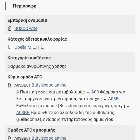
Περιγραφή
Εμπορική ονομασία
BUSCOPAN
Κάτοχος άδειας κυκλοφορίας
Opella Μ.Ε.Π.Ε.
Κατηγορία προϊόντος
Φάρμακα ανθρώπινης χρήσης
Κύρια ομάδα ATC
Butylscopolamine
A03BB01
A
Πεπτική οδός και μεταβολισμός →
A03
Φάρμακα για
λειτουργικές γαστρεντερικές διαταραχές →
A03B
Ευθαλεία η άτροπος (Belladonna) και παράγωγα, αμιγή →
A03BB
Ημισυνθετικά αλκαλοειδή της ευθαλείας
(Belladonna), ενώσεις τεταρτοταγούς αμμωνίου
Ομάδες ATC εμπορικής
Butylscopolamine
A03BB01