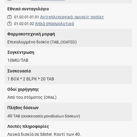
Εθνικό συνταγολόγιο
Αντιχολινεργικά, αμιγείς ουσίες
01.02.01.01.01
Απλά σπασμολυτικά
01.02.01.02
Φαρμακοτεχνική μορφή
Επικαλυμμένο δισκίο (
)
TAB_COATED
Συγκέντρωση
10MG/TAB
Συσκευασία
1 BOX * 2 BLPK * 20 TAB
Οδοί χορήγησης
Από του στόματος (
)
ORAL
Πλήθος δόσεων
40
TAB
(συσκευασία μοναδιαίων δόσεων)
Λοιπές πληροφορίες
Λευκά δισκία σε blister. Κουτί των 40.