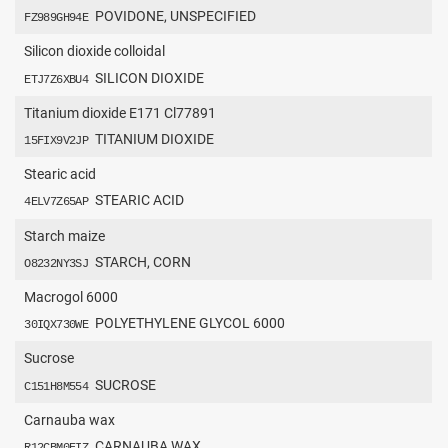
POVIDONE, UNSPECIFIED
FZ989GH94E
Silicon dioxide colloidal
SILICON DIOXIDE
ETJ7Z6XBU4
Titanium dioxide E171 Cl77891
TITANIUM DIOXIDE
15FIX9V2JP
Stearic acid
STEARIC ACID
4ELV7Z65AP
Starch maize
STARCH, CORN
O8232NY3SJ
Macrogol 6000
POLYETHYLENE GLYCOL 6000
30IQX730WE
Sucrose
SUCROSE
C151H8M554
Carnauba wax
CARNAUBA WAX
R12CBM0EIZ