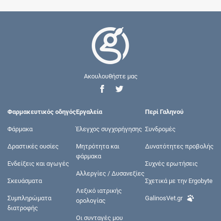
Ακουλουθήστε μας
Φαρμακευτικός οδηγός
Εργαλεία
Περί Γαληνού
Φάρμακα
Έλεγχος συγχορήγησης
Συνδρομές
Δραστικές ουσίες
Μητρότητα και
Δυνατότητες προβολής
φάρμακα
Ενδείξεις και αγωγές
Συχνές ερωτήσεις
Αλλεργίες / Δυσανεξίες
Σκευάσματα
Σχετικά με την Ergobyte
Λεξικό ιατρικής
Συμπληρώματα
GalinosVet.gr
ορολογίας
διατροφής
Οι συνταγές μου