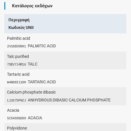
Κατάλογος εκδόχων
Περιγραφή
Κωδικός UNII
Palmitic acid
PALMITIC ACID
2V16EO95H1
Talc purified
TALC
7SEV7J4R1U
Tartaric acid
TARTARIC ACID
W4888I119H
Calcium phosphate dibasic
ANHYDROUS DIBASIC CALCIUM PHOSPHATE
L11K75P92J
Acacia
ACACIA
5C5403N26O
Polyvidone