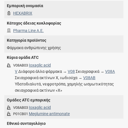
Εμπορική ονομασία
HEXABRIX
Κάτοχος άδειας κυκλοφορίας
Pharma Line Α.Ε.
Κατηγορία προϊόντος
Φάρμακα ανθρώπινης χρήσης
Κύρια ομάδα ATC
Ioxaglic acid
V08AB03
V
Διάφορα άλλα φάρμακα →
V08
Σκιαγραφικά →
V08A
Σκιαγραφικά ακτίνων X, ιωδιούχα →
V08AB
Υδατοδιαλυτά, νεφροτρόπα, χαμηλής ωσμωτικότητας
σκιαγραφικά ακτίνων «X»
Ομάδες ATC εμπορικής
Ioxaglic acid
V08AB03
Meglumine antimonate
P01CB01
Εθνικό συνταγολόγιο