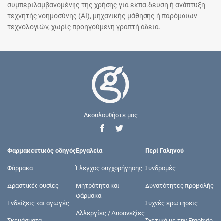
συμπεριλαμβανομένης της χρήσης για εκπαίδευση ή ανάπτυξη
τεχνητής νοημοσύνης (AI), μηχανικής μάθησης ή παρόμοιων
τεχνολογιών, χωρίς προηγούμενη γραπτή άδεια.
Ακουλουθήστε μας
Φαρμακευτικός οδηγός
Εργαλεία
Περί Γαληνού
Φάρμακα
Έλεγχος συγχορήγησης
Συνδρομές
Δραστικές ουσίες
Μητρότητα και
Δυνατότητες προβολής
φάρμακα
Ενδείξεις και αγωγές
Συχνές ερωτήσεις
Αλλεργίες / Δυσανεξίες
Σκευάσματα
Σχετικά με την Ergobyte