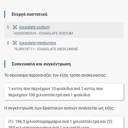
Ενεργά συστατικά
1
Ioxaglate sodium
HQ43CN02U9 - IOXAGLATE SODIUM
2
Ioxaglate meglumine
75JR975T11 - IOXAGLATE MEGLUMINE
Συσκευασία και συγκέντρωση
Το σκεύασμα παρουσιάζει τον εξής τρόπο συσκευασίας:
1
κυτία
, που περιέχουν
10
φιαλίδια
ανά
1
κυτία
, που
περιέχουν
100
χιλιοστόλιτρα
ανά
1
φιαλίδια
Η συγκέντρωση των δραστικών ουσιών αναλύεται ως εξής:
(1):
196,5
χιλιοστογραμμάρια
ανά
1
χιλιοστόλιτρα
και (2):
393
χιλιοστογραμμάρια
ανά
1
χιλιοστόλιτρα