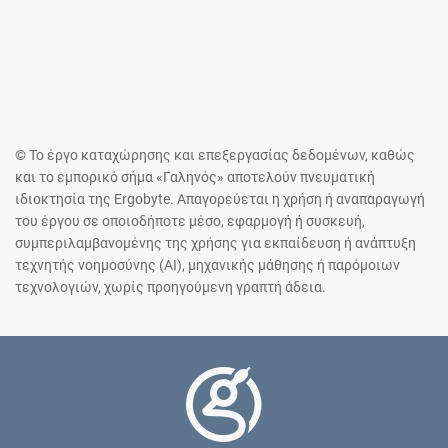
© Το έργο καταχώρησης και επεξεργασίας δεδομένων, καθώς
και το εμπορικό σήμα «Γαληνός» αποτελούν πνευματική
ιδιοκτησία της Ergobyte. Απαγορεύεται η χρήση ή αναπαραγωγή
του έργου σε οποιοδήποτε μέσο, εφαρμογή ή συσκευή,
συμπεριλαμβανομένης της χρήσης για εκπαίδευση ή ανάπτυξη
τεχνητής νοημοσύνης (AI), μηχανικής μάθησης ή παρόμοιων
τεχνολογιών, χωρίς προηγούμενη γραπτή άδεια.