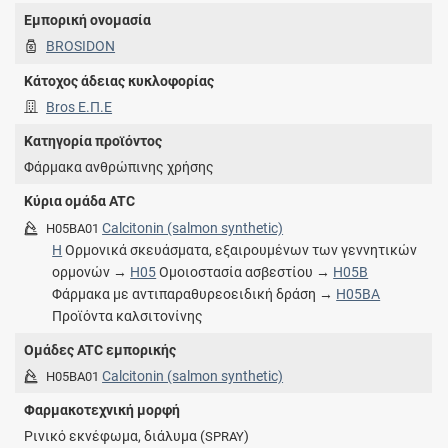
Εμπορική ονομασία
BROSIDON
Κάτοχος άδειας κυκλοφορίας
Bros E.Π.Ε
Κατηγορία προϊόντος
Φάρμακα ανθρώπινης χρήσης
Κύρια ομάδα ATC
Calcitonin (salmon synthetic)
H05BA01
H
Ορμονικά σκευάσματα, εξαιρουμένων των γεννητικών
ορμονών →
H05
Ομοιοστασία ασβεστίου →
H05B
Φάρμακα με αντιπαραθυρεοειδική δράση →
H05BA
Προϊόντα καλσιτονίνης
Ομάδες ATC εμπορικής
Calcitonin (salmon synthetic)
H05BA01
Φαρμακοτεχνική μορφή
Ρινικό εκνέφωμα, διάλυμα (
)
SPRAY