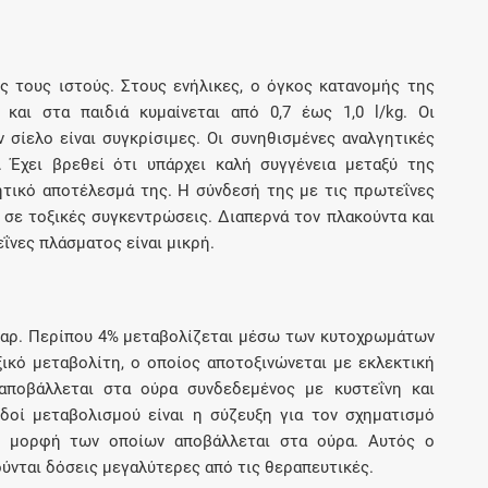
 τους ιστούς. Στους ενήλικες, ο όγκος κατανομής της
και στα παιδιά κυμαίνεται από 0,7 έως 1,0 l/kg. Οι
 σίελο είναι συγκρίσιμες. Οι συνηθισμένες αναλγητικές
. Έχει βρεθεί ότι υπάρχει καλή συγγένεια μεταξύ της
τικό αποτέλεσμά της. Η σύνδεσή της με τις πρωτεΐνες
 σε τοξικές συγκεντρώσεις. Διαπερνά τον πλακούντα και
ΐνες πλάσματος είναι μικρή.
παρ. Περίπου 4% μεταβολίζεται μέσω των κυτοχρωμάτων
ξικό μεταβολίτη, ο οποίος αποτοξινώνεται με εκλεκτική
αποβάλλεται στα ούρα συνδεδεμένoς με κυστεΐνη και
δοί μεταβολισμού είναι η σύζευξη για τον σχηματισμό
τη μορφή των οποίων αποβάλλεται στα ούρα. Αυτός ο
ύνται δόσεις μεγαλύτερες από τις θεραπευτικές.