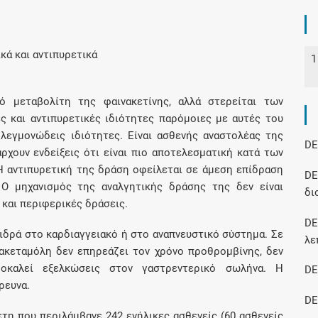
Συνδρομές
κά και αντιπυρετικά
1
Μάθετε περισσότερα για τα οφέλη και τις
επιπλέον παροχές των συνδρομητικών
ό μεταβολίτη της φαινακετίνης, αλλά στερείται των
προγραμμάτων
ς και αντιπυρετικές ιδιότητες παρόμοιες με αυτές του
φλεγμονώδεις ιδιότητες. Είναι ασθενής αναστολέας της
DE
ρχουν ενδείξεις ότι είναι πιο αποτελεσματική κατά των
Η αντιπυρετική της δράση οφείλεται σε άμεση επίδραση
DE
Ενδείξεις και αγωγές
 Ο μηχανισμός της αναλγητικής δράσης της δεν είναι
δι
 και περιφερικές δράσεις.
Βρείτε θεραπευτικές ενδείξεις και αγωγές για
D
νόσους, συμπτώματα και ιατρικές πράξεις
δρά στο καρδιαγγειακό ή στο αναπνευστικό σύστημα. Σε
λε
ρακεταμόλη δεν επηρεάζει τον χρόνο προθρομβίνης, δεν
ροκαλεί εξελκώσεις στον γαστρεντερικό σωλήνα. Η
DE
ρευνα.
Γνωρίζατε ότι...
DE
έτη που περιλάμβανε 242 ενήλικες ασθενείς (60 ασθενείς