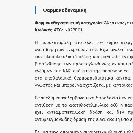
Φαρμακοδυναμική
Φαρμακοθεραπευτική κατηγορία:
Άλλα αναλγητι
Κωδικός ATC:
N02BE01
Η παρακεταμόλη αποτελεί τον κύριο ενεργ
ανεπιθύμητων ενεργειών της. Έχει αναλγητικέ
ακετυλοσαλικυλικού οξέος και ασθενείς αντι
βιοσύνθεσης των προσταγλανδινών, αν και υπά
ενζύμων του ΚΝΣ από αυτά της περιφέρειας. 
στα υποθαλαμικά θερμορρυθμιστικά κέντρα.
γνωστός και μπορεί να σχετίζεται με κεντρικές
Εφάπαξ ή επαναλαμβανόμενη δοσολογία δεν επι
αντίθεση με το ακετυλοσαλικυλικό οξύ, η πα
έχει αντιαιμοπεταλιακή δράση και δεν π
αντιφλεγμονώδης δράση της είναι ακόμη υπό έ
Σε μια τυχαιοποιημένη συγκριτική κλινική μελ