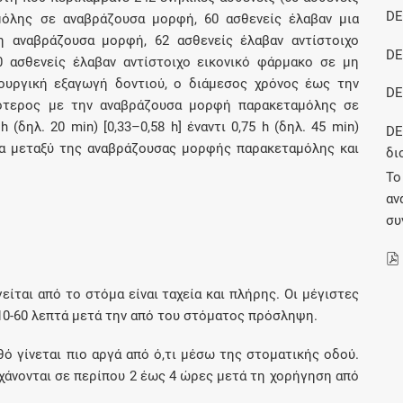
Μοιραζόμαστε μαζί σας γεγονότα της
DE
όλης σε αναβράζουσα μορφή, 60 ασθενείς έλαβαν μια
πορείας του Galinos.gr από το 2011 μέχρι
 αναβράζουσα μορφή, 62 ασθενείς έλαβαν αντίστοιχο
σήμερα
DE
 ασθενείς έλαβαν αντίστοιχο εικονικό φάρμακο σε μη
ουργική εξαγωγή δοντιού, ο διάμεσος χρόνος έως την
DE
ρότερος με την αναβράζουσα μορφή παρακεταμόλης σε
(δηλ. 20 min) [0,33–0,58 h] έναντι 0,75 h (δηλ. 45 min)
DE
μοια μεταξύ της αναβράζουσας μορφής παρακεταμόλης και
δι
Το
αν
συ
ται από το στόμα είναι ταχεία και πλήρης. Οι μέγιστες
10-60 λεπτά μετά την από του στόματος πρόσληψη.
 γίνεται πιο αργά από ό,τι μέσω της στοματικής οδού.
χάνονται σε περίπου 2 έως 4 ώρες μετά τη χορήγηση από