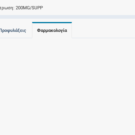
Ελέγξτε την αγωγή σας για αντενδείξεις και
ντρωση
200MG/SUPP
αλληλεπιδράσεις μεταξύ των φαρμάκων
Προφυλάξεις
Φαρμακολογία
Οι συνταγές μου
Αποθηκεύστε τις συνταγές σας και
μοιραστείτε τις εύκολα και με ασφάλεια
Μητρότητα και φάρμακα
Ενημερωθείτε για την ασφάλεια χορήγησης
ενός φαρμάκου κατά τη διάρκεια της
εγκυμοσύνης ή του θηλασμού