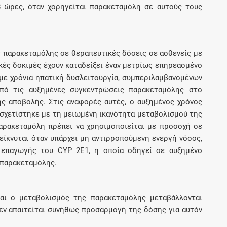
8 ώρες, όταν χορηγείται παρακεταμόλη σε αυτούς τους
ης παρακεταμόλης σε θεραπευτικές δόσεις σε ασθενείς με
ικές δοκιμές έχουν καταδείξει έναν μετρίως επηρεασμένο
με χρόνια ηπατική δυσλειτουργία, συμπεριλαμβανομένων
από τις αυξημένες συγκεντρώσεις παρακεταμόλης στο
ς αποβολής. Στις αναφορές αυτές, ο αυξημένος χρόνος
σχετίστηκε με τη μειωμένη ικανότητα μεταβολισμού της
αρακεταμόλη πρέπει να χρησιμοποιείται με προσοχή σε
δείκνυται όταν υπάρχει μη αντιρροπούμενη ενεργή νόσος,
ης επαγωγής του CYP 2Ε1, η οποία οδηγεί σε αυξημένο
 παρακεταμόλης.
και ο μεταβολισμός της παρακεταμόλης μεταβάλλονται
εν απαιτείται συνήθως προσαρμογή της δόσης για αυτόν