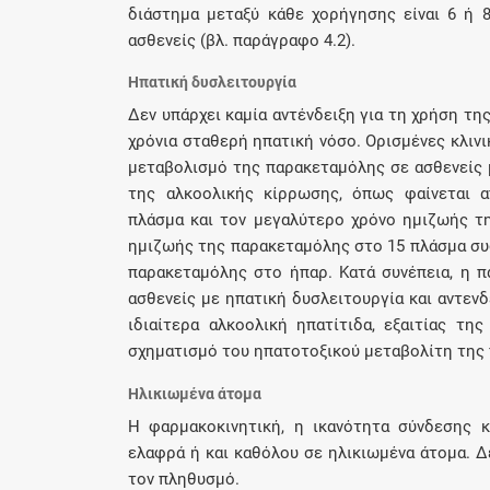
διάστημα μεταξύ κάθε χορήγησης είναι 6 ή 
ασθενείς (βλ. παράγραφο 4.2).
Ηπατική δυσλειτουργία
Δεν υπάρχει καμία αντένδειξη για τη χρήση τ
χρόνια σταθερή ηπατική νόσο. Ορισμένες κλιν
μεταβολισμό της παρακεταμόλης σε ασθενείς 
της αλκοολικής κίρρωσης, όπως φαίνεται 
πλάσμα και τον μεγαλύτερο χρόνο ημιζωής τη
ημιζωής της παρακεταμόλης στο 15 πλάσμα συ
παρακεταμόλης στο ήπαρ. Κατά συνέπεια, η π
ασθενείς με ηπατική δυσλειτουργία και αντεν
ιδιαίτερα αλκοολική ηπατίτιδα, εξαιτίας τ
σχηματισμό του ηπατοτοξικού μεταβολίτη της
Ηλικιωμένα άτομα
Η φαρμακοκινητική, η ικανότητα σύνδεσης 
ελαφρά ή και καθόλου σε ηλικιωμένα άτομα. Δ
τον πληθυσμό.