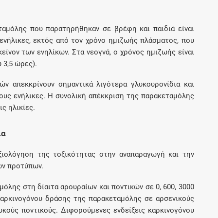
ταμόλης που παρατηρήθηκαν σε βρέφη και παιδιά είναι
ενήλικες, εκτός από τον χρόνο ημιζωής πλάσματος, που
κείνον των ενηλίκων. Στα νεογνά, ο χρόνος ημιζωής είναι
 3,5 ώρες).
ών απεκκρίνουν σημαντικά λιγότερα γλυκουρονίδια και
ους ενήλικες. Η συνολική απέκκριση της παρακεταμόλης
ις ηλικίες.
ια
ξιολόγηση της τοξικότητας στην αναπαραγωγή και την
ών προτύπων.
μόλης στη δίαιτα αρουραίων και ποντικών σε 0, 600, 3000
 καρκινογόνου δράσης της παρακεταμόλης σε αρσενικούς
υκούς ποντικούς. Διφορούμενες ενδείξεις καρκινογόνου