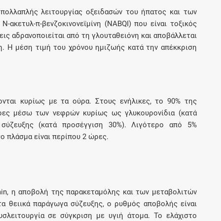
πολλαπλής λειτουργίας οξειδασών του ήπατος και των
-ακετυλ-π-βενζοκινονεϊμίνη (NABQI) που είναι τοξικός
σεις αδρανοποιείται από τη γλουταθειόνη και αποβάλλεται
η. Η μέση τιμή του χρόνου ημιζωής κατά την απέκκριση
νται κυρίως με τα ούρα. Στους ενήλικες, το 90% της
ρες μέσω των νεφρών κυρίως ως γλυκουρονίδια (κατά
 σύζευξης (κατά προσέγγιση 30%). Λιγότερο από 5%
ο πλάσμα είναι περίπου 2 ώρες.
in, η αποβολή της παρακεταμόλης και των μεταβολιτών
 τα θειικά παράγωγα σύζευξης, ο ρυθμός αποβολής είναι
σλειτουργία σε σύγκριση με υγιή άτομα. Το ελάχιστο